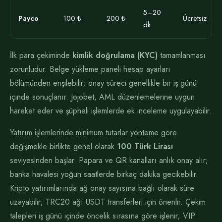
5–20
Payco
100 ₺
200 ₺
Ücretsiz
dk
İlk para çekiminde
kimlik doğrulama (KYC)
tamamlanması
zorunludur. Belge yükleme paneli hesap ayarları
bölümünden erişilebilir; onay süreci genellikle bir iş günü
içinde sonuçlanır. Jojobet, AML düzenlemelerine uygun
hareket eder ve şüpheli işlemlerde ek inceleme uygulayabilir.
Yatırım işlemlerinde minimum tutarlar yönteme göre
değişmekle birlikte genel olarak
100 Türk Lirası
seviyesinden başlar. Papara ve QR kanalları anlık onay alır;
banka havalesi yoğun saatlerde birkaç dakika gecikebilir.
Kripto yatırımlarında ağ onay sayısına bağlı olarak süre
uzayabilir; TRC20 ağı USDT transferleri için önerilir. Çekim
talepleri iş günü içinde öncelik sırasına göre işlenir; VIP