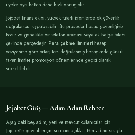
üyeler ayrı hattan daha hızlı sonuç alır.
Jojobet finans ekibi, yüksek tutarlı işlemlerde ek güvenlik
doğrulaması uygulayabilir. Bu prosedür hesap güvenliğinizi
korur ve genellikle bir telefon araması veya ek belge talebi
şeklinde gerçekleşir.
Para çekme limitleri
hesap
seviyenize göre artar; tam doğrulanmış hesaplarda günlük
tavan limitler promosyon dönemlerinde geçici olarak
yükseltilebilir.
Jojobet Giriş — Adım Adım Rehber
Aşağıdaki beş adım, yeni ve mevcut kullanıcılar için
Jojobet'e güvenli erişim sürecini açıklar. Her adımı sırayla