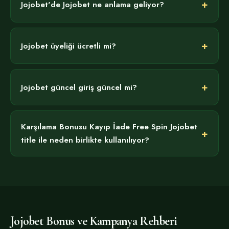
Jojobet'de Jojobet ne anlama geliyor?
Jojobet üyeliği ücretli mi?
Jojobet güncel giriş güncel mi?
Karşılama Bonusu Kayıp İade Free Spin Jojobet
title ile neden birlikte kullanılıyor?
Jojobet Bonus ve Kampanya Rehberi