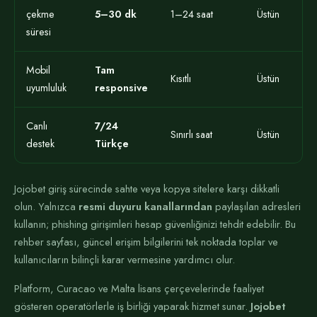
çekme
5–30 dk
1–24 saat
Üstün
süresi
Mobil
Tam
Kısıtlı
Üstün
uyumluluk
responsive
Canlı
7/24
Sınırlı saat
Üstün
destek
Türkçe
Jojobet giriş sürecinde sahte veya kopya sitelere karşı dikkatli
olun. Yalnızca
resmi duyuru kanallarından
paylaşılan adresleri
kullanın; phishing girişimleri hesap güvenliğinizi tehdit edebilir. Bu
rehber sayfası, güncel erişim bilgilerini tek noktada toplar ve
kullanıcıların bilinçli karar vermesine yardımcı olur.
Platform, Curacao ve Malta lisans çerçevelerinde faaliyet
gösteren operatörlerle iş birliği yaparak hizmet sunar.
Jojobet