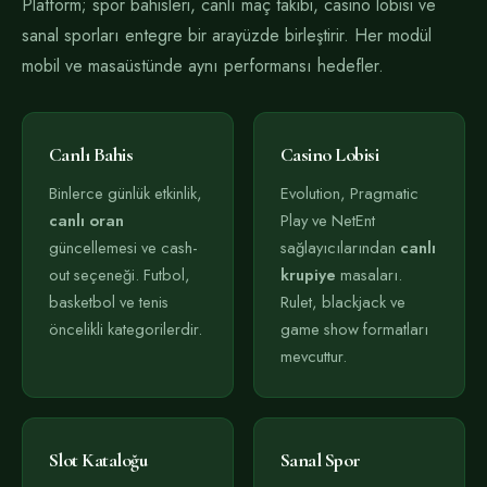
Platform; spor bahisleri, canlı maç takibi, casino lobisi ve
sanal sporları entegre bir arayüzde birleştirir. Her modül
mobil ve masaüstünde aynı performansı hedefler.
Canlı Bahis
Casino Lobisi
Binlerce günlük etkinlik,
Evolution, Pragmatic
canlı oran
Play ve NetEnt
güncellemesi ve cash-
sağlayıcılarından
canlı
out seçeneği. Futbol,
krupiye
masaları.
basketbol ve tenis
Rulet, blackjack ve
öncelikli kategorilerdir.
game show formatları
mevcuttur.
Slot Kataloğu
Sanal Spor