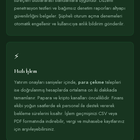
süreçleri uluslararası standartlara uygundur. Düzenli
penetrasyon testleri ve bağımsız denetim raporları altyapı
güvenilirliğini belgeler. Şüpheli oturum açma denemeleri
otomatik engellenir ve kullanıcıya anlık bildirim gönderilir.
⚡
Hızlı İşlem
Yatırım onayları saniyeler içinde,
para çekme
talepleri
ise doğrulanmış hesaplarda ortalama on iki dakikada
tamamlanır. Papara ve kripto kanalları önceliklidir. Finans
ekibi yoğun saatlerde ek personel ile destek vererek
bekleme sürelerini kısaltır. İşlem geçmişinizi CSV veya
PDF formatında indirebilir, vergi ve muhasebe kayıtlarınız
için arşivleyebilirsiniz.