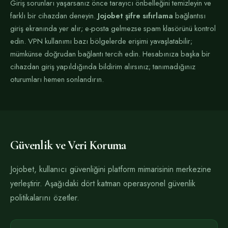
Giriş sorunları yaşarsanız önce tarayıcı önbelleğini temizleyin ve
farklı bir cihazdan deneyin.
Jojobet şifre sıfırlama
bağlantısı
giriş ekranında yer alır; e-posta gelmezse spam klasörünü kontrol
edin. VPN kullanımı bazı bölgelerde erişimi yavaşlatabilir;
mümkünse doğrudan bağlantı tercih edin. Hesabınıza başka bir
cihazdan giriş yapıldığında bildirim alırsınız; tanımadığınız
oturumları hemen sonlandırın.
Güvenlik ve Veri Koruma
Jojobet, kullanıcı güvenliğini platform mimarisinin merkezine
yerleştirir. Aşağıdaki dört katman operasyonel güvenlik
politikalarını özetler.