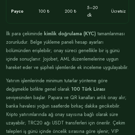
5–20
Payco
100 ₺
200 ₺
Ücretsiz
dk
İlk para çekiminde
kimlik doğrulama (KYC)
tamamlanması
zorunludur. Belge yükleme paneli hesap ayarları
bölümünden erişilebilir; onay süreci genellikle bir iş günü
içinde sonuçlanır. Jojobet, AML düzenlemelerine uygun
hareket eder ve şüpheli işlemlerde ek inceleme uygulayabilir.
Yatırım işlemlerinde minimum tutarlar yönteme göre
değişmekle birlikte genel olarak
100 Türk Lirası
seviyesinden başlar. Papara ve QR kanalları anlık onay alır;
banka havalesi yoğun saatlerde birkaç dakika gecikebilir.
Kripto yatırımlarında ağ onay sayısına bağlı olarak süre
uzayabilir; TRC20 ağı USDT transferleri için önerilir. Çekim
talepleri iş günü içinde öncelik sırasına göre işlenir; VIP