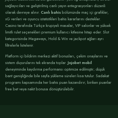
sağlayıcıları ve geliştirilmiş canlı yayın entegrasyonları düzenli
olarak devreye alınır.
Canlı bahis
bölümünde maç içi grafikler,
xG verileri ve oyuncu istatistikleri bahis kararlarını destekler.
Casino tarafında Türkçe krupiyeli masalar, VIP salonlar ve yüksek
limitli rulet seçenekleri premium kullanıcı kitlesine hitap eder. Slot
kategorisinde Megaways, Hold & Win ve jackpot ağları ayrı
filtrelerle listelenir.
Platform içi bildirim merkezi aktif bonusları, çekim onaylarını ve
sistem duyurularını tek ekranda toplar.
Jojobet mobil
deneyiminde kaydırma performansı optimize edilmiştir; düşük
bant genişliğinde bile sayfa yükleme süreleri kısa tutulur. Sadakat
programı kapsamında her bahis puan kazandırır; biriken puanlar
free bet veya nakit bonusa dönüştürülebilir.