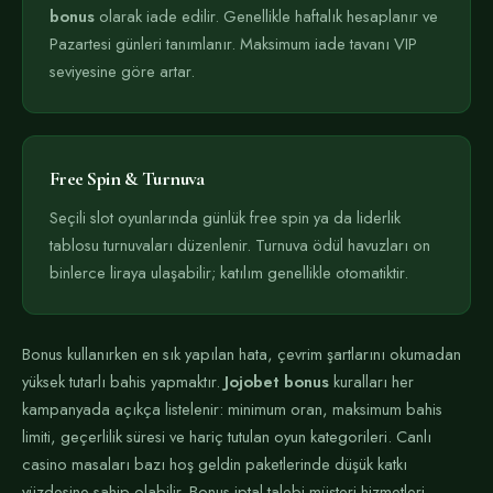
bonus
olarak iade edilir. Genellikle haftalık hesaplanır ve
Pazartesi günleri tanımlanır. Maksimum iade tavanı VIP
seviyesine göre artar.
Free Spin & Turnuva
Seçili slot oyunlarında günlük free spin ya da liderlik
tablosu turnuvaları düzenlenir. Turnuva ödül havuzları on
binlerce liraya ulaşabilir; katılım genellikle otomatiktir.
Bonus kullanırken en sık yapılan hata, çevrim şartlarını okumadan
yüksek tutarlı bahis yapmaktır.
Jojobet bonus
kuralları her
kampanyada açıkça listelenir: minimum oran, maksimum bahis
limiti, geçerlilik süresi ve hariç tutulan oyun kategorileri. Canlı
casino masaları bazı hoş geldin paketlerinde düşük katkı
yüzdesine sahip olabilir. Bonus iptal talebi müşteri hizmetleri