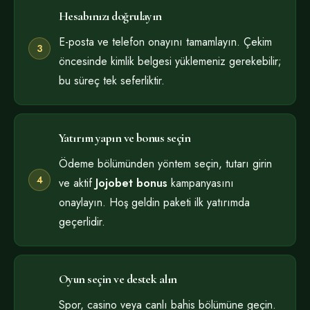
Hesabınızı doğrulayın
E-posta ve telefon onayını tamamlayın. Çekim
öncesinde kimlik belgesi yüklemeniz gerekebilir;
bu süreç tek seferliktir.
Yatırım yapın ve bonus seçin
Ödeme bölümünden yöntem seçin, tutarı girin
ve aktif
Jojobet bonus
kampanyasını
onaylayın. Hoş geldin paketi ilk yatırımda
geçerlidir.
Oyun seçin ve destek alın
Spor, casino veya canlı bahis bölümüne geçin.