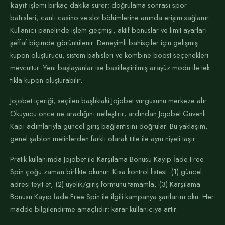
kayıt
işlemi birkaç dakika sürer; doğrulama sonrası spor
bahisleri, canlı casino ve slot bölümlerine anında erişim sağlanır.
Kullanıcı panelinde işlem geçmişi, aktif bonuslar ve limit ayarları
şeffaf biçimde görüntülenir. Deneyimli bahisçiler için gelişmiş
kupon oluşturucu, sistem bahisleri ve kombine boost seçenekleri
mevcuttur. Yeni başlayanlar ise basitleştirilmiş arayüz modu ile tek
tıkla kupon oluşturabilir.
Jojobet içeriği, seçilen başlıktaki Jojobet vurgusunu merkeze alır.
Okuyucu önce ne aradığını netleştirir; ardından Jojobet Güvenli
Kapı adımlarıyla güncel giriş bağlantısını doğrular. Bu yaklaşım,
genel şablon metinlerden farklı olarak title ile aynı niyeti taşır.
Pratik kullanımda Jojobet ile Karşılama Bonusu Kayıp İade Free
Spin çoğu zaman birlikte okunur. Kısa kontrol listesi: (1) güncel
adresi teyit et, (2) üyelik/giriş formunu tamamla, (3) Karşılama
Bonusu Kayıp İade Free Spin ile ilgili kampanya şartlarını oku. Her
madde bilgilendirme amaçlıdır; karar kullanıcıya aittir.