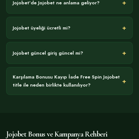
Jojobet'de Jojobet ne anlama geliyor?
Jojobet üyeliği ücretli mi?
Jojobet güncel giriş güncel mi?
Karşılama Bonusu Kayıp İade Free Spin Jojobet
title ile neden birlikte kullanılıyor?
Jojobet Bonus ve Kampanya Rehberi