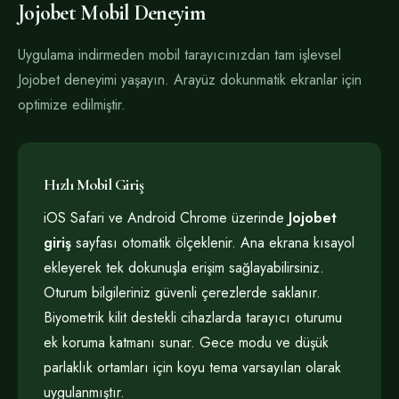
Jojobet Mobil Deneyim
Uygulama indirmeden mobil tarayıcınızdan tam işlevsel
Jojobet deneyimi yaşayın. Arayüz dokunmatik ekranlar için
optimize edilmiştir.
Hızlı Mobil Giriş
iOS Safari ve Android Chrome üzerinde
Jojobet
giriş
sayfası otomatik ölçeklenir. Ana ekrana kısayol
ekleyerek tek dokunuşla erişim sağlayabilirsiniz.
Oturum bilgileriniz güvenli çerezlerde saklanır.
Biyometrik kilit destekli cihazlarda tarayıcı oturumu
ek koruma katmanı sunar. Gece modu ve düşük
parlaklık ortamları için koyu tema varsayılan olarak
uygulanmıştır.