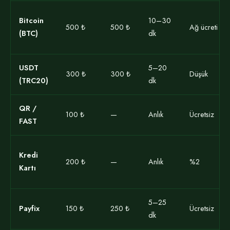
Bitcoin
10–30
500 ₺
500 ₺
Ağ ücreti
(BTC)
dk
USDT
5–20
300 ₺
300 ₺
Düşük
(TRC20)
dk
QR /
100 ₺
—
Anlık
Ücretsiz
FAST
Kredi
200 ₺
—
Anlık
%2
Kartı
5–25
Payfix
150 ₺
250 ₺
Ücretsiz
dk