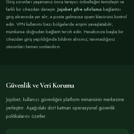
Giriş sorunları yaşarsanız önce tarayıcı önbelleğini temizleyin ve
farklı bir cihazdan deneyin.
Jojobet şifre sıfırlama
bağlantısı
giriş ekranında yer alır; e-posta gelmezse spam klasörünü kontrol
edin. VPN kullanımı bazı bölgelerde erişimi yavaşlatabilir;
mümkünse doğrudan bağlantı tercih edin. Hesabınıza başka bir
cihazdan giriş yapıldığında bildirim alırsınız; tanımadığınız
oturumları hemen sonlandırın.
Güvenlik ve Veri Koruma
Jojobet, kullanıcı güvenliğini platform mimarisinin merkezine
yerleştirir. Aşağıdaki dört katman operasyonel güvenlik
politikalarını özetler.