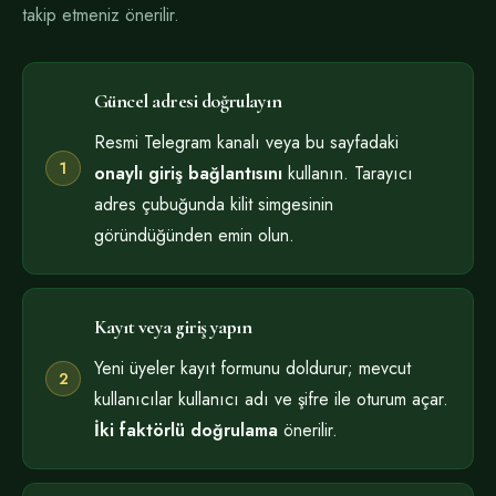
takip etmeniz önerilir.
Güncel adresi doğrulayın
Resmi Telegram kanalı veya bu sayfadaki
onaylı giriş bağlantısını
kullanın. Tarayıcı
adres çubuğunda kilit simgesinin
göründüğünden emin olun.
Kayıt veya giriş yapın
Yeni üyeler kayıt formunu doldurur; mevcut
kullanıcılar kullanıcı adı ve şifre ile oturum açar.
İki faktörlü doğrulama
önerilir.