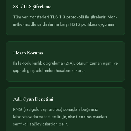
SSL/TLS Şifreleme
Tüm veri transferleri
TLS 1.3
protokolü ile şifrelenir. Man-
in-the-middle saldırılarına karşı HSTS politikası uygulanır.
Hesap Koruma
İki faktörlü kimlik doğrulama (2FA), oturum zaman aşımı ve
şüpheli giriş bildirimleri hesabınızı korur.
Adil Oyun Denetimi
RNG (rastgele sayı üreteci) sonuçları bağımsız
laboratuvarlarca test edilir.
Jojobet casino
oyunları
sertifikalı sağlayıcılardan gelir.