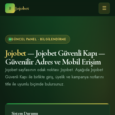
Jojobet
☰
JJ
GÜNCEL PANEL · BILGILENDIRME
Jojobet
— Jojobet Güvenli Kapı —
Güvenilir Adres ve Mobil Erişim
Jojobet sayfasının odak noktası Jojobet. Aşağıda Jojobet
Güvenli Kapı ile birlikte giriş, üyelik ve kampanya notlarını
title ile uyumlu biçimde bulursunuz.
Sistem Durumu