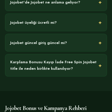
Jojobet'de Jojobet ne anlama geliyor?
Jojobet üyeliği ücretli mi?
Jojobet güncel giriş güncel mi?
Karşılama Bonusu Kayıp İade Free Spin Jojobet
title ile neden birlikte kullanılıyor?
Jojobet Bonus ve Kampanya Rehberi