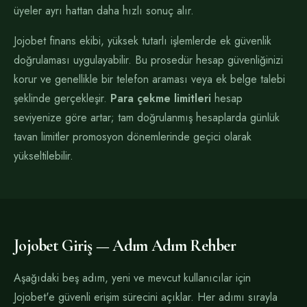
üyeler ayrı hattan daha hızlı sonuç alır.
Jojobet finans ekibi, yüksek tutarlı işlemlerde ek güvenlik
doğrulaması uygulayabilir. Bu prosedür hesap güvenliğinizi
korur ve genellikle bir telefon araması veya ek belge talebi
şeklinde gerçekleşir.
Para çekme limitleri
hesap
seviyenize göre artar; tam doğrulanmış hesaplarda günlük
tavan limitler promosyon dönemlerinde geçici olarak
yükseltilebilir.
Jojobet Giriş — Adım Adım Rehber
Aşağıdaki beş adım, yeni ve mevcut kullanıcılar için
Jojobet'e güvenli erişim sürecini açıklar. Her adımı sırayla