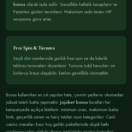
bonus
olarak iade edilir. Genellikle haftalık hesaplanır ve
Pazartesi günleri tanımlanır. Maksimum iade tavanı VIP
seviyesine göre artar.
Free Spin & Turnuva
Seçili slot oyunlarında günlük free spin ya da liderlik
tablosu turnuvaları düzenlenir. Turnuva ödül havuzları on
binlerce liraya ulaşabilir; katılım genellikle otomatiktir.
Bonus kullanırken en sık yapılan hata, çevrim şartlarını okumadan
yüksek tutarlı bahis yapmaktır.
Jojobet bonus
kuralları her
kampanyada açıkça listelenir: minimum oran, maksimum bahis
limiti, geçerlilik süresi ve hariç tutulan oyun kategorileri. Canlı
casino masaları bazı hoş geldin paketlerinde düşük katkı
yüzdesine sahip olabilir. Bonus iptal talebi müşteri hizmetleri