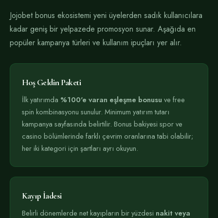
Jojobet bonus ekosistemi yeni üyelerden sadık kullanıcılara
kadar geniş bir yelpazede promosyon sunar. Aşağıda en
popüler kampanya türleri ve kullanım ipuçları yer alır.
Hoş Geldin Paketi
İlk yatırımda
%100'e varan eşleşme bonusu
ve free
spin kombinasyonu sunulur. Minimum yatırım tutarı
kampanya sayfasında belirtilir. Bonus bakiyesi spor ve
casino bölümlerinde farklı çevrim oranlarına tabi olabilir;
her iki kategori için şartları ayrı okuyun.
Kayıp İadesi
Belirli dönemlerde net kayıpların bir yüzdesi
nakit veya