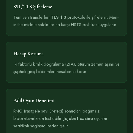
SSL/TLS Şifreleme
Tüm veri transferleri
TLS 1.3
protokolü ile şifrelenir. Man-
in-the-middle saldırılarına karşı HSTS politikası uygulanır.
Hesap Koruma
İki faktörlü kimlik doğrulama (2FA), oturum zaman aşımı ve
şüpheli giriş bildirimleri hesabınızı korur.
Adil Oyun Denetimi
RNG (rastgele sayı üreteci) sonuçları bağımsız
laboratuvarlarca test edilir.
Jojobet casino
oyunları
sertifikalı sağlayıcılardan gelir.