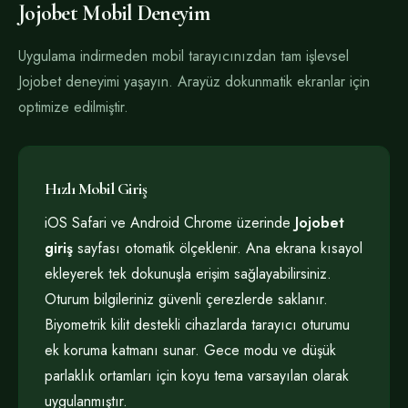
Jojobet Mobil Deneyim
Uygulama indirmeden mobil tarayıcınızdan tam işlevsel
Jojobet deneyimi yaşayın. Arayüz dokunmatik ekranlar için
optimize edilmiştir.
Hızlı Mobil Giriş
iOS Safari ve Android Chrome üzerinde
Jojobet
giriş
sayfası otomatik ölçeklenir. Ana ekrana kısayol
ekleyerek tek dokunuşla erişim sağlayabilirsiniz.
Oturum bilgileriniz güvenli çerezlerde saklanır.
Biyometrik kilit destekli cihazlarda tarayıcı oturumu
ek koruma katmanı sunar. Gece modu ve düşük
parlaklık ortamları için koyu tema varsayılan olarak
uygulanmıştır.