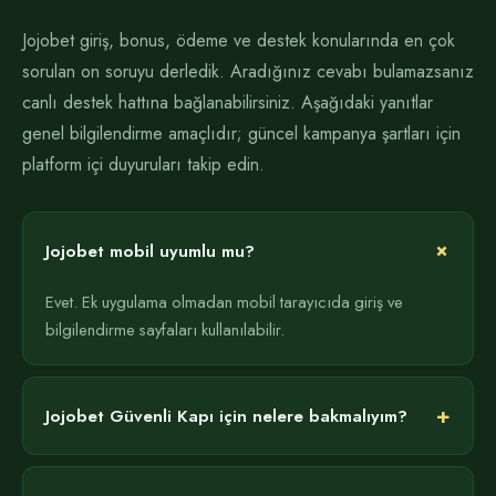
Jojobet giriş, bonus, ödeme ve destek konularında en çok
sorulan on soruyu derledik. Aradığınız cevabı bulamazsanız
canlı destek hattına bağlanabilirsiniz. Aşağıdaki yanıtlar
genel bilgilendirme amaçlıdır; güncel kampanya şartları için
platform içi duyuruları takip edin.
Jojobet mobil uyumlu mu?
Evet. Ek uygulama olmadan mobil tarayıcıda giriş ve
bilgilendirme sayfaları kullanılabilir.
Jojobet Güvenli Kapı için nelere bakmalıyım?