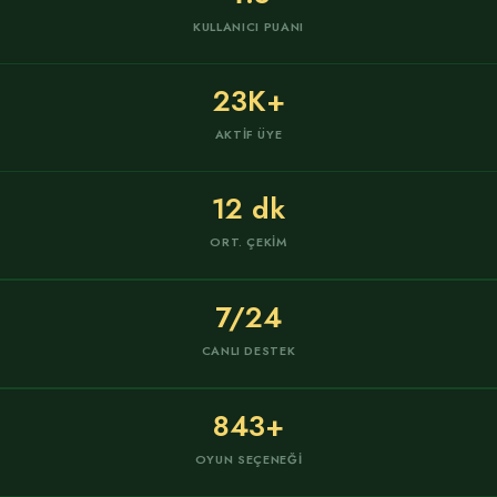
KULLANICI PUANI
23K+
AKTIF ÜYE
12 dk
ORT. ÇEKIM
7/24
CANLI DESTEK
843+
OYUN SEÇENEĞI