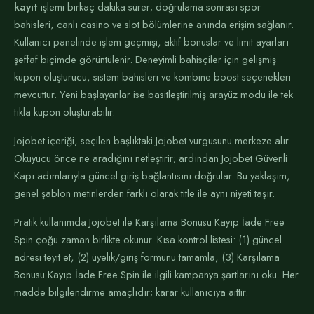
kayıt
işlemi birkaç dakika sürer; doğrulama sonrası spor
bahisleri, canlı casino ve slot bölümlerine anında erişim sağlanır.
Kullanıcı panelinde işlem geçmişi, aktif bonuslar ve limit ayarları
şeffaf biçimde görüntülenir. Deneyimli bahisçiler için gelişmiş
kupon oluşturucu, sistem bahisleri ve kombine boost seçenekleri
mevcuttur. Yeni başlayanlar ise basitleştirilmiş arayüz modu ile tek
tıkla kupon oluşturabilir.
Jojobet içeriği, seçilen başlıktaki Jojobet vurgusunu merkeze alır.
Okuyucu önce ne aradığını netleştirir; ardından Jojobet Güvenli
Kapı adımlarıyla güncel giriş bağlantısını doğrular. Bu yaklaşım,
genel şablon metinlerden farklı olarak title ile aynı niyeti taşır.
Pratik kullanımda Jojobet ile Karşılama Bonusu Kayıp İade Free
Spin çoğu zaman birlikte okunur. Kısa kontrol listesi: (1) güncel
adresi teyit et, (2) üyelik/giriş formunu tamamla, (3) Karşılama
Bonusu Kayıp İade Free Spin ile ilgili kampanya şartlarını oku. Her
madde bilgilendirme amaçlıdır; karar kullanıcıya aittir.