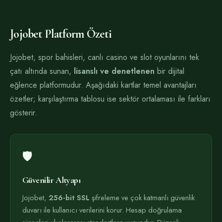
Jojobet Platform Özeti
Jojobet, spor bahisleri, canlı casino ve slot oyunlarını tek
çatı altında sunan,
lisanslı ve denetlenen
bir dijital
eğlence platformudur. Aşağıdaki kartlar temel avantajları
özetler; karşılaştırma tablosu ise sektör ortalaması ile farkları
gösterir.
🛡️
Güvenilir Altyapı
Jojobet,
256-bit SSL
şifreleme ve çok katmanlı güvenlik
duvarı ile kullanıcı verilerini korur. Hesap doğrulama