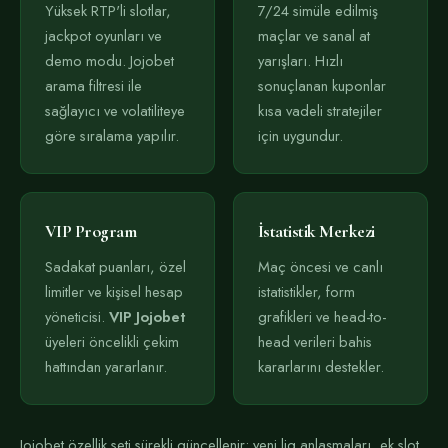
Yüksek RTP'li slotlar,
7/24 simüle edilmiş
jackpot oyunları ve
maçlar ve sanal at
demo modu. Jojobet
yarışları. Hızlı
arama filtresi ile
sonuçlanan kuponlar
sağlayıcı ve volatiliteye
kısa vadeli stratejiler
göre sıralama yapılır.
için uygundur.
VIP Program
İstatistik Merkezi
Sadakat puanları, özel
Maç öncesi ve canlı
limitler ve kişisel hesap
istatistikler, form
yöneticisi.
VIP Jojobet
grafikleri ve head-to-
üyeleri öncelikli çekim
head verileri bahis
hattından yararlanır.
kararlarını destekler.
Jojobet özellik seti sürekli güncellenir: yeni lig anlaşmaları, ek slot