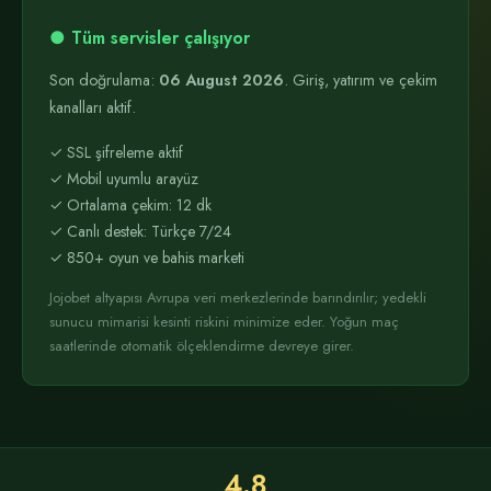
● Tüm servisler çalışıyor
Son doğrulama:
06 August 2026
. Giriş, yatırım ve çekim
kanalları aktif.
✓ SSL şifreleme aktif
✓ Mobil uyumlu arayüz
✓ Ortalama çekim: 12 dk
✓ Canlı destek: Türkçe 7/24
✓ 850+ oyun ve bahis marketi
Jojobet altyapısı Avrupa veri merkezlerinde barındırılır; yedekli
sunucu mimarisi kesinti riskini minimize eder. Yoğun maç
saatlerinde otomatik ölçeklendirme devreye girer.
4.8