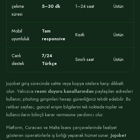
çekme
5–30 dk
1–24 saat
Üstün
süresi
Mobil
Tam
Kısıtlı
Üstün
uyumluluk
responsive
Canlı
7/24
Sınırlı saat
Üstün
destek
Türkçe
Jojobet giriş sürecinde sahte veya kopya sitelere karşı dikkatli
olun. Yalnızca
resmi duyuru kanallarından
paylaşılan adresleri
kullanın; phishing girişimleri hesap güvenliğinizi tehdit edebilir. Bu
rehber sayfası, güncel erişim bilgilerini tek noktada toplar ve
kullanıcıların bilinçli karar vermesine yardımcı olur.
Platform, Curacao ve Malta lisans çerçevelerinde faaliyet
gösteren operatörlerle iş birliği yaparak hizmet sunar.
Jojobet