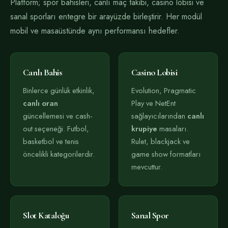
Platform; spor bahisleri, canlı maç takibi, casino lobisi ve
sanal sporları entegre bir arayüzde birleştirir. Her modül
mobil ve masaüstünde aynı performansı hedefler.
Canlı Bahis
Casino Lobisi
Binlerce günlük etkinlik,
Evolution, Pragmatic
canlı oran
Play ve NetEnt
güncellemesi ve cash-
sağlayıcılarından
canlı
out seçeneği. Futbol,
krupiye
masaları.
basketbol ve tenis
Rulet, blackjack ve
öncelikli kategorilerdir.
game show formatları
mevcuttur.
Slot Kataloğu
Sanal Spor