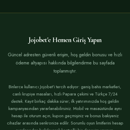
Jojobet'e Hemen Giriş Yapın
Güncel adresten güvenli erişim, hoş geldin bonusu ve hızlı
ödeme altyapısı hakkında bilgilendirme bu sayfada
toplanmıştır.
Binlerce kullanıcı Jojobet'i tercih ediyor: geniş bahis marketleri,
canlı krupiye masaları, hızlı Papara çekimi ve Türkçe 7/24
destek. Kayıt birkaç dakika sürer; ilk yatırımınızda hoş geldin
kampanyasından yararlanabilirsiniz. Mobil ve masaüstünde aynı
hesap ile oturum açın; kupon geçmişiniz ve bonus bakiyeniz
cihazlar arasında senkronize edilir. Sorumlu oyun limitlerini hesap