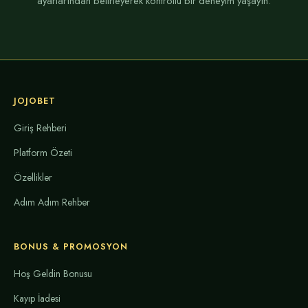
ayarlarından belirleyerek kontrollü bir deneyim yaşayın.
JOJOBET
Giriş Rehberi
Platform Özeti
Özellikler
Adım Adım Rehber
BONUS & PROMOSYON
Hoş Geldin Bonusu
Kayıp İadesi