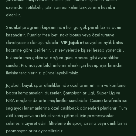
üzerinden iletilebilir; iptal sonrası kalan bakiye ana hesaba
aktarılır.
Sadakat programı kapsamında her gerçek paralı bahis puan
kazandırır. Puanlar free bet, nakit bonus veya özel turnuva
davetiyesine dönüştürülebilir.
VIP Jojobet
seviyeleri aylık bahis
hacmine göre belirlenir; üst seviyelerde kişisel hesap yöneticisi,
hızlandırılmış çekim ve doğum günü bonusu gibi ayrıcalıklar
sunulur. Promosyon bildirimlerini almak için hesap ayarlarından
iletişim tercihlerinizi güncelleyebilirsiniz.
Jojobet, büyük spor etkinliklerinde özel oran artırımı ve kombine
boost kampanyaları düzenler. Şampiyonlar Ligi, Süper Lig ve
NBA maçlarında artırılmış limitler sunulabilir. Casino tarafında ise
sağlayıcı lansmanlarına özel cashback dönemleri planlanır. Tüm
aktif kampanyaları tek ekranda görmek için promosyonlar
sekmesini ziyaret edin; filtreleme ile spor, casino veya canlı bahis
promosyonlarını ayırabilirsiniz.