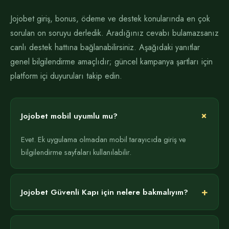
Jojobet giriş, bonus, ödeme ve destek konularında en çok
sorulan on soruyu derledik. Aradığınız cevabı bulamazsanız
canlı destek hattına bağlanabilirsiniz. Aşağıdaki yanıtlar
genel bilgilendirme amaçlıdır; güncel kampanya şartları için
platform içi duyuruları takip edin.
Jojobet mobil uyumlu mu?
Evet. Ek uygulama olmadan mobil tarayıcıda giriş ve
bilgilendirme sayfaları kullanılabilir.
Jojobet Güvenli Kapı için nelere bakmalıyım?