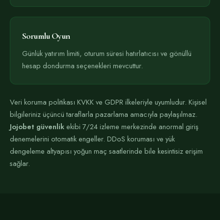
Sorumlu Oyun
Günlük yatırım limiti, oturum süresi hatırlatıcısı ve gönüllü
hesap dondurma seçenekleri mevcuttur.
Veri koruma politikası KVKK ve GDPR ilkeleriyle uyumludur. Kişisel
bilgileriniz üçüncü taraflarla pazarlama amacıyla paylaşılmaz.
Jojobet güvenlik
ekibi 7/24 izleme merkezinde anormal giriş
denemelerini otomatik engeller. DDoS koruması ve yük
dengeleme altyapısı yoğun maç saatlerinde bile kesintisiz erişim
sağlar.