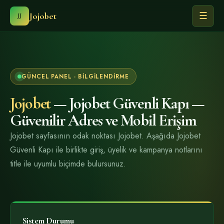
Jojobet
☰
JJ
GÜNCEL PANEL · BILGILENDIRME
Jojobet
— Jojobet Güvenli Kapı —
Güvenilir Adres ve Mobil Erişim
Jojobet sayfasının odak noktası Jojobet. Aşağıda Jojobet
Güvenli Kapı ile birlikte giriş, üyelik ve kampanya notlarını
title ile uyumlu biçimde bulursunuz.
Sistem Durumu