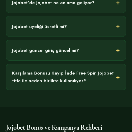
Jojobet'de Jojobet ne anlama geliyor?
Jojobet üyeliği ücretli mi?
Jojobet güncel giriş güncel mi?
Karşılama Bonusu Kayıp İade Free Spin Jojobet
title ile neden birlikte kullanılıyor?
Jojobet Bonus ve Kampanya Rehberi