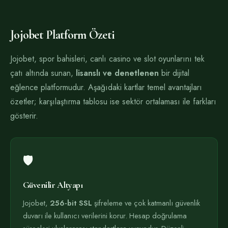
Jojobet Platform Özeti
Jojobet, spor bahisleri, canlı casino ve slot oyunlarını tek
çatı altında sunan,
lisanslı ve denetlenen
bir dijital
eğlence platformudur. Aşağıdaki kartlar temel avantajları
özetler; karşılaştırma tablosu ise sektör ortalaması ile farkları
gösterir.
🛡️
Güvenilir Altyapı
Jojobet,
256-bit SSL
şifreleme ve çok katmanlı güvenlik
duvarı ile kullanıcı verilerini korur. Hesap doğrulama