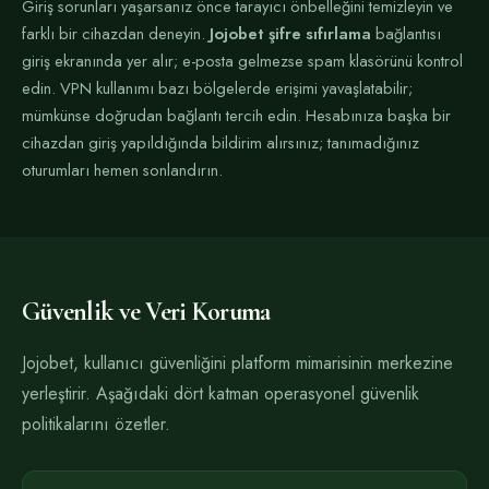
Giriş sorunları yaşarsanız önce tarayıcı önbelleğini temizleyin ve
farklı bir cihazdan deneyin.
Jojobet şifre sıfırlama
bağlantısı
giriş ekranında yer alır; e-posta gelmezse spam klasörünü kontrol
edin. VPN kullanımı bazı bölgelerde erişimi yavaşlatabilir;
mümkünse doğrudan bağlantı tercih edin. Hesabınıza başka bir
cihazdan giriş yapıldığında bildirim alırsınız; tanımadığınız
oturumları hemen sonlandırın.
Güvenlik ve Veri Koruma
Jojobet, kullanıcı güvenliğini platform mimarisinin merkezine
yerleştirir. Aşağıdaki dört katman operasyonel güvenlik
politikalarını özetler.