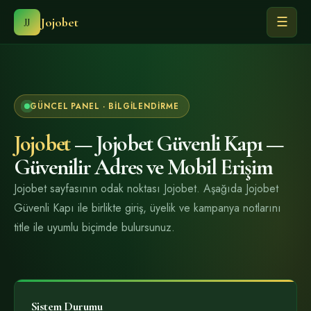
Jojobet
☰
JJ
GÜNCEL PANEL · BILGILENDIRME
Jojobet
— Jojobet Güvenli Kapı —
Güvenilir Adres ve Mobil Erişim
Jojobet sayfasının odak noktası Jojobet. Aşağıda Jojobet
Güvenli Kapı ile birlikte giriş, üyelik ve kampanya notlarını
title ile uyumlu biçimde bulursunuz.
Sistem Durumu