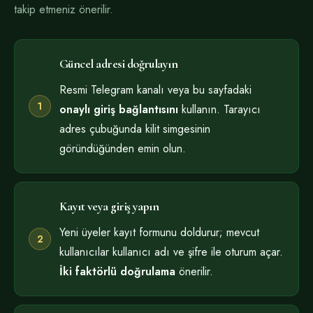
takip etmeniz önerilir.
Güncel adresi doğrulayın
Resmi Telegram kanalı veya bu sayfadaki
onaylı giriş bağlantısını
kullanın. Tarayıcı
adres çubuğunda kilit simgesinin
göründüğünden emin olun.
Kayıt veya giriş yapın
Yeni üyeler kayıt formunu doldurur; mevcut
kullanıcılar kullanıcı adı ve şifre ile oturum açar.
İki faktörlü doğrulama
önerilir.