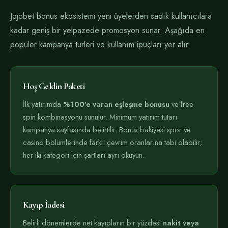
Jojobet bonus ekosistemi yeni üyelerden sadık kullanıcılara
kadar geniş bir yelpazede promosyon sunar. Aşağıda en
popüler kampanya türleri ve kullanım ipuçları yer alır.
Hoş Geldin Paketi
İlk yatırımda
%100'e varan eşleşme bonusu
ve free
spin kombinasyonu sunulur. Minimum yatırım tutarı
kampanya sayfasında belirtilir. Bonus bakiyesi spor ve
casino bölümlerinde farklı çevrim oranlarına tabi olabilir;
her iki kategori için şartları ayrı okuyun.
Kayıp İadesi
Belirli dönemlerde net kayıpların bir yüzdesi
nakit veya