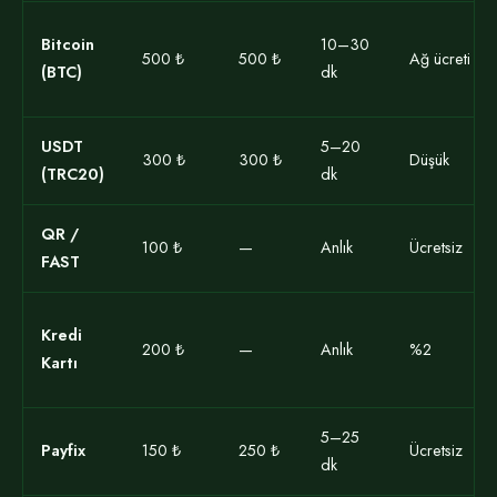
Bitcoin
10–30
500 ₺
500 ₺
Ağ ücreti
(BTC)
dk
USDT
5–20
300 ₺
300 ₺
Düşük
(TRC20)
dk
QR /
100 ₺
—
Anlık
Ücretsiz
FAST
Kredi
200 ₺
—
Anlık
%2
Kartı
5–25
Payfix
150 ₺
250 ₺
Ücretsiz
dk