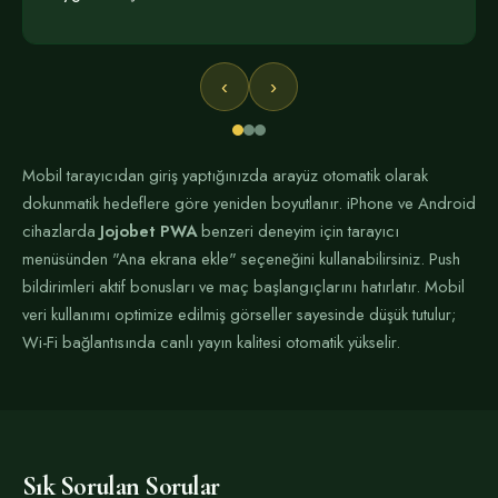
‹
›
Mobil tarayıcıdan giriş yaptığınızda arayüz otomatik olarak
dokunmatik hedeflere göre yeniden boyutlanır. iPhone ve Android
cihazlarda
Jojobet PWA
benzeri deneyim için tarayıcı
menüsünden "Ana ekrana ekle" seçeneğini kullanabilirsiniz. Push
bildirimleri aktif bonusları ve maç başlangıçlarını hatırlatır. Mobil
veri kullanımı optimize edilmiş görseller sayesinde düşük tutulur;
Wi-Fi bağlantısında canlı yayın kalitesi otomatik yükselir.
Sık Sorulan Sorular