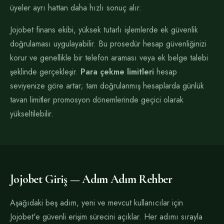
üyeler ayrı hattan daha hızlı sonuç alır.
Jojobet finans ekibi, yüksek tutarlı işlemlerde ek güvenlik
doğrulaması uygulayabilir. Bu prosedür hesap güvenliğinizi
korur ve genellikle bir telefon araması veya ek belge talebi
şeklinde gerçekleşir.
Para çekme limitleri
hesap
seviyenize göre artar; tam doğrulanmış hesaplarda günlük
tavan limitler promosyon dönemlerinde geçici olarak
yükseltilebilir.
Jojobet Giriş — Adım Adım Rehber
Aşağıdaki beş adım, yeni ve mevcut kullanıcılar için
Jojobet'e güvenli erişim sürecini açıklar. Her adımı sırayla