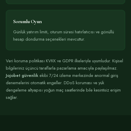
Sorumlu Oyun
Günlük yatırım limiti, oturum süresi hatırlatıcısı ve gönüllü
hesap dondurma seçenekleri mevcuttur.
Veri koruma politikası KVKK ve GDPR ilkeleriyle uyumludur. Kişisel
bilgileriniz üçüncü taraflarla pazarlama amacıyla paylaşılmaz.
Jojobet güvenlik
ekibi 7/24 izleme merkezinde anormal giriş
denemelerini otomatik engeller. DDoS koruması ve yük
dengeleme altyapısı yoğun maç saatlerinde bile kesintisiz erişim
sağlar.