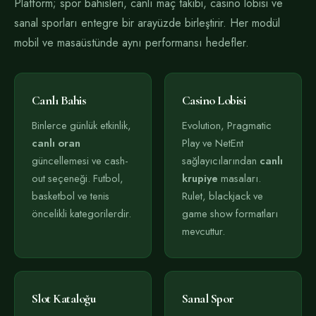
Platform; spor bahisleri, canlı maç takibi, casino lobisi ve
sanal sporları entegre bir arayüzde birleştirir. Her modül
mobil ve masaüstünde aynı performansı hedefler.
Canlı Bahis
Casino Lobisi
Binlerce günlük etkinlik,
Evolution, Pragmatic
canlı oran
Play ve NetEnt
güncellemesi ve cash-
sağlayıcılarından
canlı
out seçeneği. Futbol,
krupiye
masaları.
basketbol ve tenis
Rulet, blackjack ve
öncelikli kategorilerdir.
game show formatları
mevcuttur.
Slot Kataloğu
Sanal Spor