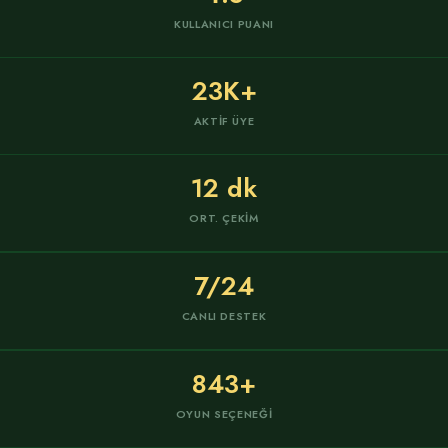
KULLANICI PUANI
23K+
AKTIF ÜYE
12 dk
ORT. ÇEKIM
7/24
CANLI DESTEK
843+
OYUN SEÇENEĞI