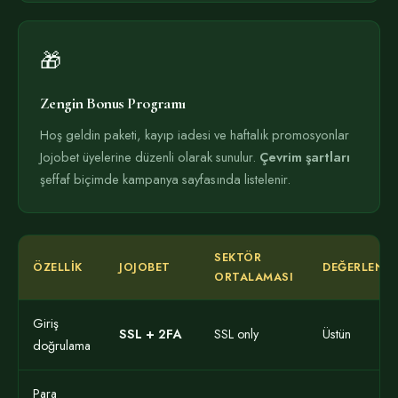
🎁
Zengin Bonus Programı
Hoş geldin paketi, kayıp iadesi ve haftalık promosyonlar
Jojobet üyelerine düzenli olarak sunulur.
Çevrim şartları
şeffaf biçimde kampanya sayfasında listelenir.
SEKTÖR
ÖZELLIK
JOJOBET
DEĞERLEND
ORTALAMASI
Giriş
SSL + 2FA
SSL only
Üstün
doğrulama
Para