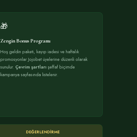
🎁
Zengin Bonus Programı
Hoş geldin paketi, kayıp iadesi ve haftalık
promosyonlar Jojobet üyelerine düzenli olarak
sunulur.
Çevrim şartları
şeffaf biçimde
kampanya sayfasında listelenir.
DEĞERLENDIRME