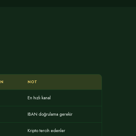
ON
NOT
En hızlı kanal
IBAN doğrulama gerekir
Kripto tercih edenler