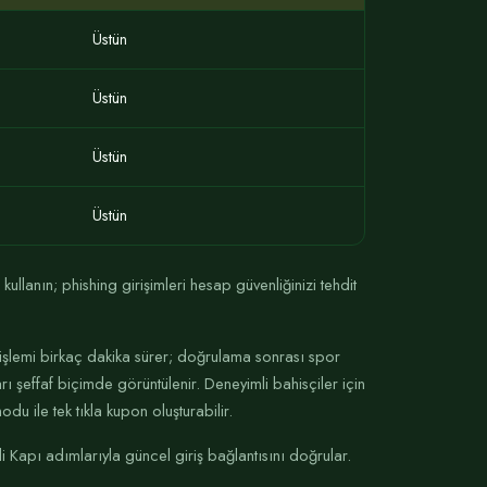
Üstün
Üstün
Üstün
Üstün
kullanın; phishing girişimleri hesap güvenliğinizi tehdit
işlemi birkaç dakika sürer; doğrulama sonrası spor
rı şeffaf biçimde görüntülenir. Deneyimli bahisçiler için
du ile tek tıkla kupon oluşturabilir.
i Kapı adımlarıyla güncel giriş bağlantısını doğrular.