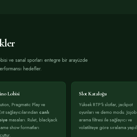
kler
lobisi ve sanal sporları entegre bir arayüzde
performansı hedefler.
ino Lobisi
Slot Kataloğu
ution, Pragmatic Play ve
Yüksek RTP'li slotlar, jackpot
nt sağlayıcılarından
canlı
oyunları ve demo modu. Jojob
piye
masaları. Rulet, blackjack
arama filtresi ile sağlayıcı ve
game show formatları
volatiliteye göre sıralama yapılı
uttur.