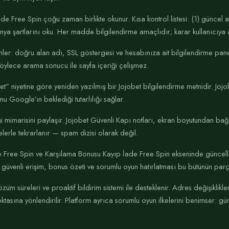
e Free Spin çoğu zaman birlikte okunur. Kısa kontrol listesi: (1) güncel ad
ya şartlarını oku. Her madde bilgilendirme amaçlıdır; karar kullanıcıya ai
nler: doğru alan adı, SSL göstergesi ve hesabınıza ait bilgilendirme pan
öylece arama sonucu ile sayfa içeriği çelişmez.
obet” niyetine göre yeniden yazılmış bir Jojobet bilgilendirme metnidir. J
 Google’ın beklediği tutarlılığı sağlar.
 mimarisini paylaşır. Jojobet Güvenli Kapı notları, ekran boyutundan bağı
erle tekrarlanır — spam dizisi olarak değil.
e Free Spin ve Karşılama Bonusu Kayıp İade Free Spin ekseninde güncell
çin güvenli erişim, bonus özeti ve sorumlu oyun hatırlatması bu bütünün parç
özüm süreleri ve proaktif bildirim sistemi ile desteklenir. Adres değişiklik
ktasına yönlendirilir. Platform ayrıca sorumlu oyun ilkelerini benimser: gün