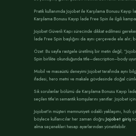
Pratik kullanımda Jojobet ile Karşılama Bonusu Kayıp İad
Karşılama Bonusu Kayıp İade Free Spin ile ilgili kampan
Jojobet Güvenli Kapı sürecinde dikkat edilmesi gereke
İade Free Spin başlığını da aynı çerçevede ele alır; b
Özet: Bu sayfa rastgele üretilmiş bir metin değil; “Joj
Spin birlikte okunduğunda title–description–body uyumu
Mobil ve masaüstü deneyimi Jojobet tarafında aynı bilgi
ifadesi, hero metni ve makale gövdesinde doğal cümlel
Sık sorulanlar bölümü de Karşılama Bonusu Kayıp İad
seçilen title’ın semantik komşularını yanıtlar. Jojobet i
Jojobet'in müşteri memnuniyeti odaklı yaklaşımı, hızlı ç
böylece kullanıcılar her zaman doğru
Jojobet giriş
no
alma seçenekleri hesap ayarlarından yönetilebilir.