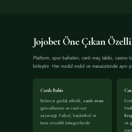
Jojobet Öne Çıkan Özelli
Platform; spor bahisleri, canlı maç takibi, casino 
birleştirir. Her modül mobil ve masaüstünde aynı 
Canlı Bahis
Cas
Binlerce günlük etkinlik,
canlı oran
Evol
güncellemesi ve cash-out
NetE
seçeneği. Futbol, basketbol ve
kru
tenis öncelikli kategorilerdir.
ve 
mevc