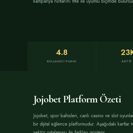
kampanya notlarını title ile uyumlu biçimde bulurs
4.8
23
KULLANICI PUANI
AKTIF
Jojobet Platform Özeti
Jojobet, spor bahisleri, canlı casino ve slot oyunla
bir dijital eğlence platformudur. Aşağıdaki kartlar t
sektör ortalaması ile farkları gösterir.