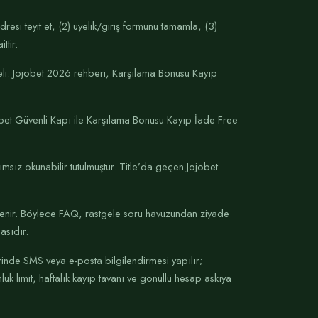
resi teyit et, (2) üyelik/giriş formunu tamamla, (3)
ttir.
eli. Jojobet 2026 rehberi, Karşılama Bonusu Kayıp
ojobet Güvenli Kapı ile Karşılama Bonusu Kayıp İade Free
msız okunabilir tutulmuştur. Title’da geçen Jojobet
enir. Böylece FAQ, rastgele soru havuzundan ziyade
asıdır.
lerinde SMS veya e-posta bilgilendirmesi yapılır;
lük limit, haftalık kayıp tavanı ve gönüllü hesap askıya