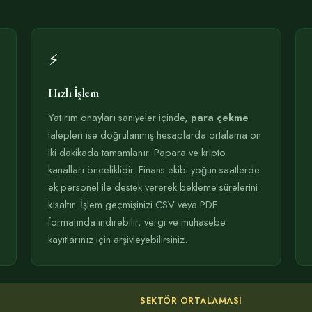
⚡
Hızlı İşlem
Yatırım onayları saniyeler içinde,
para çekme
talepleri ise doğrulanmış hesaplarda ortalama on
iki dakikada tamamlanır. Papara ve kripto
kanalları önceliklidir. Finans ekibi yoğun saatlerde
ek personel ile destek vererek bekleme sürelerini
kısaltır. İşlem geçmişinizi CSV veya PDF
formatında indirebilir, vergi ve muhasebe
kayıtlarınız için arşivleyebilirsiniz.
T
SEKTÖR ORTALAMASI