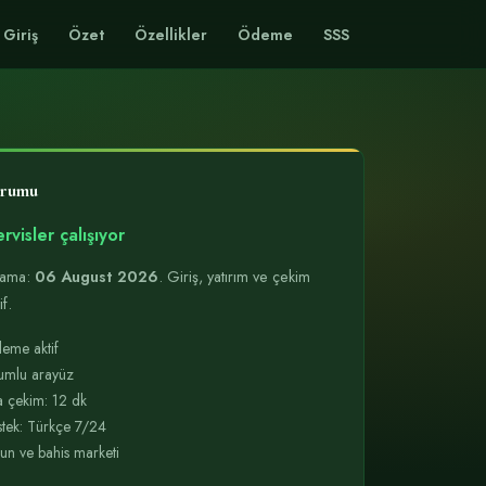
Giriş
Özet
Özellikler
Ödeme
SSS
urumu
visler çalışıyor
lama:
06 August 2026
. Giriş, yatırım ve çekim
if.
leme aktif
umlu arayüz
 çekim: 12 dk
tek: Türkçe 7/24
n ve bahis marketi