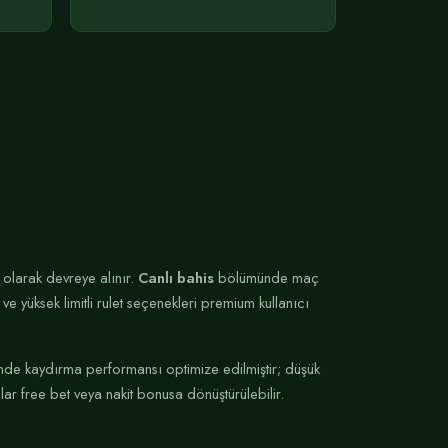
li olarak devreye alınır.
Canlı bahis
bölümünde maç
 ve yüksek limitli rulet seçenekleri premium kullanıcı
de kaydırma performansı optimize edilmiştir; düşük
ar free bet veya nakit bonusa dönüştürülebilir.