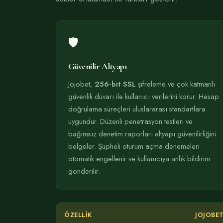
🛡️
Güvenilir Altyapı
Jojobet,
256-bit SSL
şifreleme ve çok katmanlı
güvenlik duvarı ile kullanıcı verilerini korur. Hesap
doğrulama süreçleri uluslararası standartlara
uygundur. Düzenli penetrasyon testleri ve
bağımsız denetim raporları altyapı güvenilirliğini
belgeler. Şüpheli oturum açma denemeleri
otomatik engellenir ve kullanıcıya anlık bildirim
gönderilir.
ÖZELLIK
JOJOBE