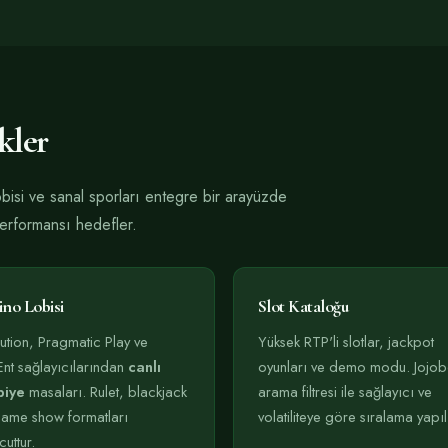
kler
lobisi ve sanal sporları entegre bir arayüzde
performansı hedefler.
ino Lobisi
Slot Kataloğu
ution, Pragmatic Play ve
Yüksek RTP'li slotlar, jackpot
nt sağlayıcılarından
canlı
oyunları ve demo modu. Jojob
piye
masaları. Rulet, blackjack
arama filtresi ile sağlayıcı ve
game show formatları
volatiliteye göre sıralama yapılı
uttur.