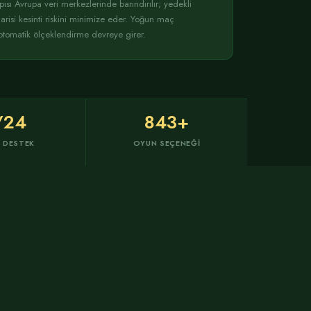
apısı Avrupa veri merkezlerinde barındırılır; yedekli
risi kesinti riskini minimize eder. Yoğun maç
 otomatik ölçeklendirme devreye girer.
/24
843+
I DESTEK
OYUN SEÇENEĞI