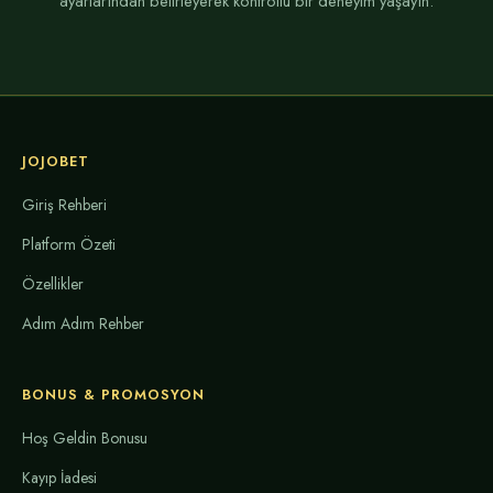
ayarlarından belirleyerek kontrollü bir deneyim yaşayın.
JOJOBET
Giriş Rehberi
Platform Özeti
Özellikler
Adım Adım Rehber
BONUS & PROMOSYON
Hoş Geldin Bonusu
Kayıp İadesi