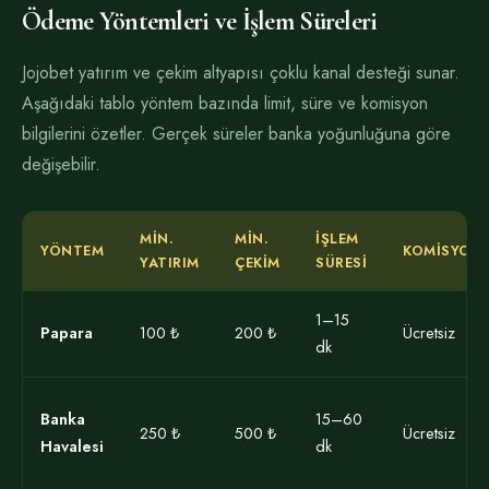
Ödeme Yöntemleri ve İşlem Süreleri
Jojobet yatırım ve çekim altyapısı çoklu kanal desteği sunar.
Aşağıdaki tablo yöntem bazında limit, süre ve komisyon
bilgilerini özetler. Gerçek süreler banka yoğunluğuna göre
değişebilir.
MIN.
MIN.
İŞLEM
YÖNTEM
KOMISYON
YATIRIM
ÇEKIM
SÜRESI
1–15
Papara
100 ₺
200 ₺
Ücretsiz
dk
Banka
15–60
250 ₺
500 ₺
Ücretsiz
Havalesi
dk