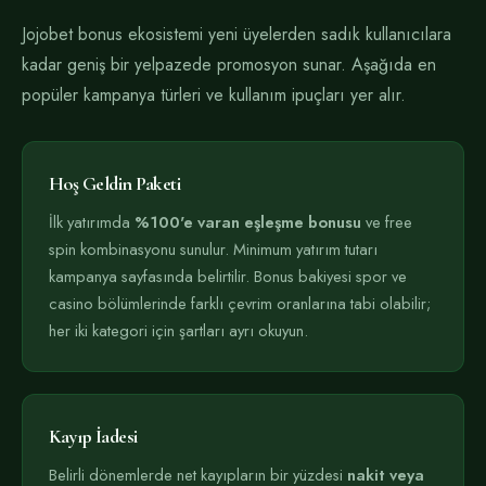
Jojobet bonus ekosistemi yeni üyelerden sadık kullanıcılara
kadar geniş bir yelpazede promosyon sunar. Aşağıda en
popüler kampanya türleri ve kullanım ipuçları yer alır.
Hoş Geldin Paketi
İlk yatırımda
%100'e varan eşleşme bonusu
ve free
spin kombinasyonu sunulur. Minimum yatırım tutarı
kampanya sayfasında belirtilir. Bonus bakiyesi spor ve
casino bölümlerinde farklı çevrim oranlarına tabi olabilir;
her iki kategori için şartları ayrı okuyun.
Kayıp İadesi
Belirli dönemlerde net kayıpların bir yüzdesi
nakit veya