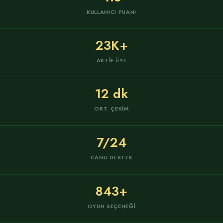
KULLANICI PUANI
23K+
AKTIF ÜYE
12 dk
ORT. ÇEKIM
7/24
CANLI DESTEK
843+
OYUN SEÇENEĞI