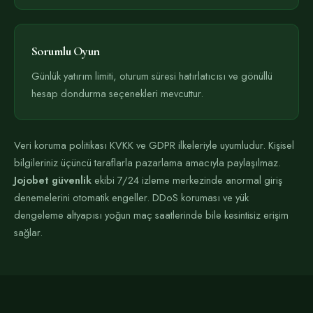
Sorumlu Oyun
Günlük yatırım limiti, oturum süresi hatırlatıcısı ve gönüllü
hesap dondurma seçenekleri mevcuttur.
Veri koruma politikası KVKK ve GDPR ilkeleriyle uyumludur. Kişisel
bilgileriniz üçüncü taraflarla pazarlama amacıyla paylaşılmaz.
Jojobet güvenlik
ekibi 7/24 izleme merkezinde anormal giriş
denemelerini otomatik engeller. DDoS koruması ve yük
dengeleme altyapısı yoğun maç saatlerinde bile kesintisiz erişim
sağlar.