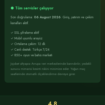
● Tüm servisler çalışıyor
Son doğrulama:
06 August 2026
. Giriş, yatırım ve çekim
kanalları aktif.
✓ SSL şifreleme aktif
✓ Mobil uyumlu arayüz
✓ Ortalama çekim: 12 dk
✓ Canlı destek: Türkçe 7/24
✓ 850+ oyun ve bahis marketi
Jojobet altyapısı Avrupa veri merkezlerinde barındırılır; yedekli
sunucu mimarisi kesinti riskini minimize eder. Yoğun maç
saatlerinde otomatik ölçeklendirme devreye girer.
4.8