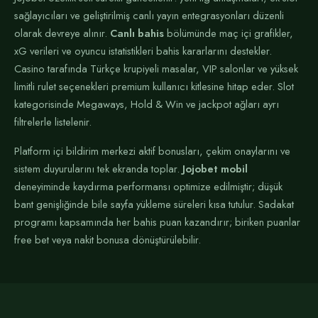
sağlayıcıları ve geliştirilmiş canlı yayın entegrasyonları düzenli
olarak devreye alınır.
Canlı bahis
bölümünde maç içi grafikler,
xG verileri ve oyuncu istatistikleri bahis kararlarını destekler.
Casino tarafında Türkçe krupiyeli masalar, VIP salonlar ve yüksek
limitli rulet seçenekleri premium kullanıcı kitlesine hitap eder. Slot
kategorisinde Megaways, Hold & Win ve jackpot ağları ayrı
filtrelerle listelenir.
Platform içi bildirim merkezi aktif bonusları, çekim onaylarını ve
sistem duyurularını tek ekranda toplar.
Jojobet mobil
deneyiminde kaydırma performansı optimize edilmiştir; düşük
bant genişliğinde bile sayfa yükleme süreleri kısa tutulur. Sadakat
programı kapsamında her bahis puan kazandırır; biriken puanlar
free bet veya nakit bonusa dönüştürülebilir.