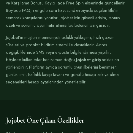
ve Karşılama Bonusu Kayıp İade Free Spin ekseninde güncellenir.
Böylece FAQ, rastgele soru havuzundan ziyade seçilen title’ın
semantik komşularını yanıtlar. Jojobet için güvenli erişim, bonus
özeti ve sorumlu oyun hatırlatması bu bütünün parçasıdır.
Jojobet'in müşteri memnuniyeti odaklı yaklaşımı, hızlı çözüm
süreleri ve proaktif bildirim sistemi ile desteklenir. Adres
değişikliklerinde SMS veya e-posta bilgilendirmesi yapılır;
böylece kullanıcılar her zaman doğru
Jojobet giriş
noktasına
yönlendirilir. Platform ayrıca sorumlu oyun ilkelerini benimser:
günlük limit, haftalık kayıp tavanı ve gönüllü hesap askıya alma
seçenekleri hesap ayarlarından yönetilebilir.
Jojobet Öne Çıkan Özellikler