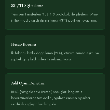
SSL/TLS Şifreleme
Tüm veri transferleri
TLS 1.3
protokolü ile şifrelenir. Man-
in-the-middle saldırılarına karşı HSTS politikası uygulanır.
Hesap Koruma
İki faktörlü kimlik doğrulama (2FA), oturum zaman aşımı ve
şüpheli giriş bildirimleri hesabınızı korur.
Adil Oyun Denetimi
RNG (rastgele sayı üreteci) sonuçları bağımsız
laboratuvarlarca test edilir.
Jojobet casino
oyunları
sertifikalı sağlayıcılardan gelir.