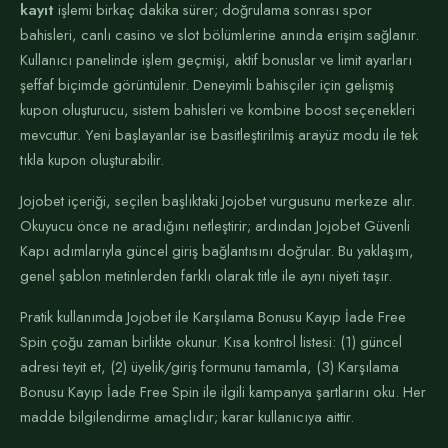
kayıt
işlemi birkaç dakika sürer; doğrulama sonrası spor
bahisleri, canlı casino ve slot bölümlerine anında erişim sağlanır.
Kullanıcı panelinde işlem geçmişi, aktif bonuslar ve limit ayarları
şeffaf biçimde görüntülenir. Deneyimli bahisçiler için gelişmiş
kupon oluşturucu, sistem bahisleri ve kombine boost seçenekleri
mevcuttur. Yeni başlayanlar ise basitleştirilmiş arayüz modu ile tek
tıkla kupon oluşturabilir.
Jojobet içeriği, seçilen başlıktaki Jojobet vurgusunu merkeze alır.
Okuyucu önce ne aradığını netleştirir; ardından Jojobet Güvenli
Kapı adımlarıyla güncel giriş bağlantısını doğrular. Bu yaklaşım,
genel şablon metinlerden farklı olarak title ile aynı niyeti taşır.
Pratik kullanımda Jojobet ile Karşılama Bonusu Kayıp İade Free
Spin çoğu zaman birlikte okunur. Kısa kontrol listesi: (1) güncel
adresi teyit et, (2) üyelik/giriş formunu tamamla, (3) Karşılama
Bonusu Kayıp İade Free Spin ile ilgili kampanya şartlarını oku. Her
madde bilgilendirme amaçlıdır; karar kullanıcıya aittir.