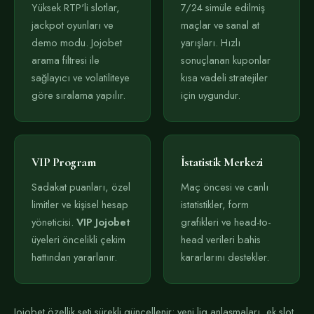
Yüksek RTP'li slotlar,
7/24 simüle edilmiş
jackpot oyunları ve
maçlar ve sanal at
demo modu. Jojobet
yarışları. Hızlı
arama filtresi ile
sonuçlanan kuponlar
sağlayıcı ve volatiliteye
kısa vadeli stratejiler
göre sıralama yapılır.
için uygundur.
VIP Program
İstatistik Merkezi
Sadakat puanları, özel
Maç öncesi ve canlı
limitler ve kişisel hesap
istatistikler, form
yöneticisi.
VIP Jojobet
grafikleri ve head-to-
üyeleri öncelikli çekim
head verileri bahis
hattından yararlanır.
kararlarını destekler.
Jojobet özellik seti sürekli güncellenir: yeni lig anlaşmaları, ek slot