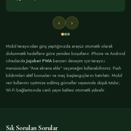
‹
›
Mobil tarayıcıdan giriş yaptığınızda arayüz otomatik olarak
dokunmatik hedeflere göre yeniden boyutlanır. iPhone ve Android
cihazlarda
Jojobet PWA
benzeri deneyim için tarayıcı
menüsünden "Ana ekrana ekle" seçeneğini kullanabilirsiniz. Push
bildirimleri aktif bonusları ve maç başlangıçlarını hatırlatır. Mobil
veri kullanımı optimize edilmiş görseller sayesinde düşük tutulur;
Wi-Fi bağlantısında canlı yayın kalitesi otomatik yükselir.
Sık Sorulan Sorular