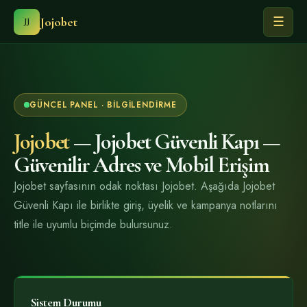
Jojobet
☰
JJ
GÜNCEL PANEL · BILGILENDIRME
Jojobet
— Jojobet Güvenli Kapı —
Güvenilir Adres ve Mobil Erişim
Jojobet sayfasının odak noktası Jojobet. Aşağıda Jojobet
Güvenli Kapı ile birlikte giriş, üyelik ve kampanya notlarını
title ile uyumlu biçimde bulursunuz.
Sistem Durumu