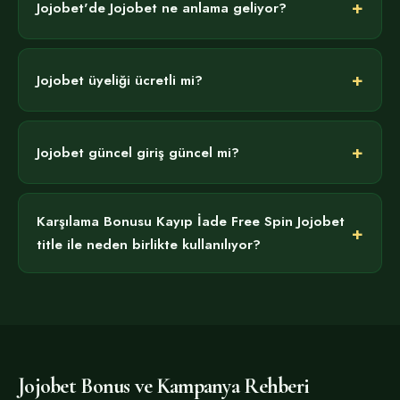
Jojobet'de Jojobet ne anlama geliyor?
Jojobet üyeliği ücretli mi?
Jojobet güncel giriş güncel mi?
Karşılama Bonusu Kayıp İade Free Spin Jojobet
title ile neden birlikte kullanılıyor?
Jojobet Bonus ve Kampanya Rehberi