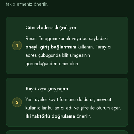
takip etmeniz önerilir.
Güncel adresi doğrulayın
Resmi Telegram kanalı veya bu sayfadaki
onaylı giriş bağlantısını
kullanın. Tarayıcı
adres çubuğunda kilit simgesinin
göründüğünden emin olun.
Kayıt veya giriş yapın
Yeni üyeler kayıt formunu doldurur; mevcut
kullanıcılar kullanıcı adı ve şifre ile oturum açar.
İki faktörlü doğrulama
önerilir.