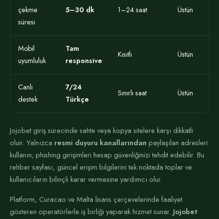
çekme
5–30 dk
1–24 saat
Üstün
süresi
Mobil
Tam
Kısıtlı
Üstün
uyumluluk
responsive
Canlı
7/24
Sınırlı saat
Üstün
destek
Türkçe
Jojobet giriş sürecinde sahte veya kopya sitelere karşı dikkatli
olun. Yalnızca
resmi duyuru kanallarından
paylaşılan adresleri
kullanın; phishing girişimleri hesap güvenliğinizi tehdit edebilir. Bu
rehber sayfası, güncel erişim bilgilerini tek noktada toplar ve
kullanıcıların bilinçli karar vermesine yardımcı olur.
Platform, Curacao ve Malta lisans çerçevelerinde faaliyet
gösteren operatörlerle iş birliği yaparak hizmet sunar.
Jojobet