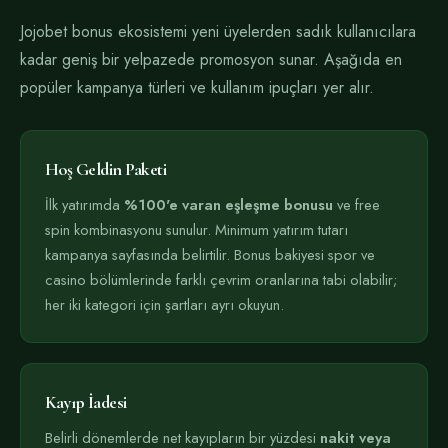
Jojobet bonus ekosistemi yeni üyelerden sadık kullanıcılara
kadar geniş bir yelpazede promosyon sunar. Aşağıda en
popüler kampanya türleri ve kullanım ipuçları yer alır.
Hoş Geldin Paketi
İlk yatırımda
%100'e varan eşleşme bonusu
ve free
spin kombinasyonu sunulur. Minimum yatırım tutarı
kampanya sayfasında belirtilir. Bonus bakiyesi spor ve
casino bölümlerinde farklı çevrim oranlarına tabi olabilir;
her iki kategori için şartları ayrı okuyun.
Kayıp İadesi
Belirli dönemlerde net kayıpların bir yüzdesi
nakit veya