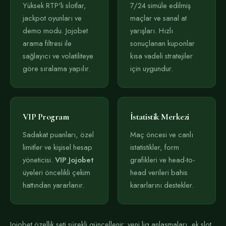
Yüksek RTP'li slotlar,
7/24 simüle edilmiş
jackpot oyunları ve
maçlar ve sanal at
demo modu. Jojobet
yarışları. Hızlı
arama filtresi ile
sonuçlanan kuponlar
sağlayıcı ve volatiliteye
kısa vadeli stratejiler
göre sıralama yapılır.
için uygundur.
VIP Program
İstatistik Merkezi
Sadakat puanları, özel
Maç öncesi ve canlı
limitler ve kişisel hesap
istatistikler, form
yöneticisi.
VIP Jojobet
grafikleri ve head-to-
üyeleri öncelikli çekim
head verileri bahis
hattından yararlanır.
kararlarını destekler.
Jojobet özellik seti sürekli güncellenir: yeni lig anlaşmaları, ek slot