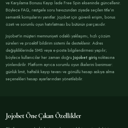
ve Karşılama Bonusu Kayıp İade Free Spin ekseninde güncellenir.
Böylece FAQ, rastgele soru havuzundan ziyade seçilen title’ın
semantik komşularını yanıtlar. Jojobet için güvenli erişim, bonus
özeti ve sorumlu oyun hatırlatması bu bütünün parçasıdır.
Jojobet'in müşteri memnuniyeti odaklı yaklaşımı, hızlı çözüm
süreleri ve proaktif bildirim sistemi ile desteklenir. Adres
değişikliklerinde SMS veya e-posta bilgilendirmesi yapılır;
böylece kullanıcılar her zaman doğru
Jojobet giriş
noktasına
yönlendirilir. Platform ayrıca sorumlu oyun ilkelerini benimser:
günlük limit, haftalık kayıp tavanı ve gönüllü hesap askıya alma
seçenekleri hesap ayarlarından yönetilebilir.
Jojobet Öne Çıkan Özellikler