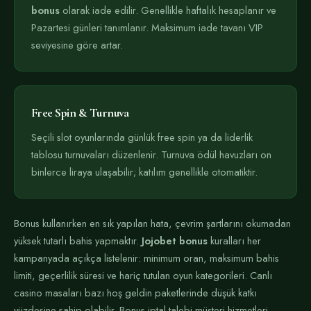
bonus
olarak iade edilir. Genellikle haftalık hesaplanır ve
Pazartesi günleri tanımlanır. Maksimum iade tavanı VIP
seviyesine göre artar.
Free Spin & Turnuva
Seçili slot oyunlarında günlük free spin ya da liderlik
tablosu turnuvaları düzenlenir. Turnuva ödül havuzları on
binlerce liraya ulaşabilir; katılım genellikle otomatiktir.
Bonus kullanırken en sık yapılan hata, çevrim şartlarını okumadan
yüksek tutarlı bahis yapmaktır.
Jojobet bonus
kuralları her
kampanyada açıkça listelenir: minimum oran, maksimum bahis
limiti, geçerlilik süresi ve hariç tutulan oyun kategorileri. Canlı
casino masaları bazı hoş geldin paketlerinde düşük katkı
yüzdesine sahip olabilir. Bonus iptal talebi müşteri hizmetleri