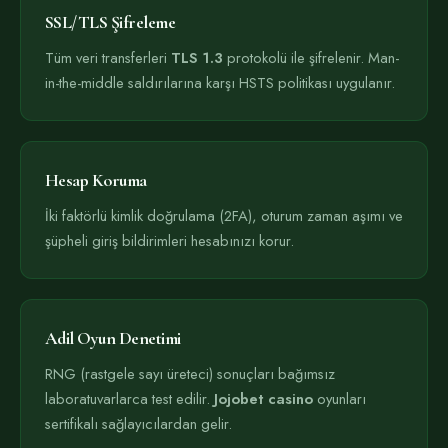
SSL/TLS Şifreleme
Tüm veri transferleri
TLS 1.3
protokolü ile şifrelenir. Man-
in-the-middle saldırılarına karşı HSTS politikası uygulanır.
Hesap Koruma
İki faktörlü kimlik doğrulama (2FA), oturum zaman aşımı ve
şüpheli giriş bildirimleri hesabınızı korur.
Adil Oyun Denetimi
RNG (rastgele sayı üreteci) sonuçları bağımsız
laboratuvarlarca test edilir.
Jojobet casino
oyunları
sertifikalı sağlayıcılardan gelir.