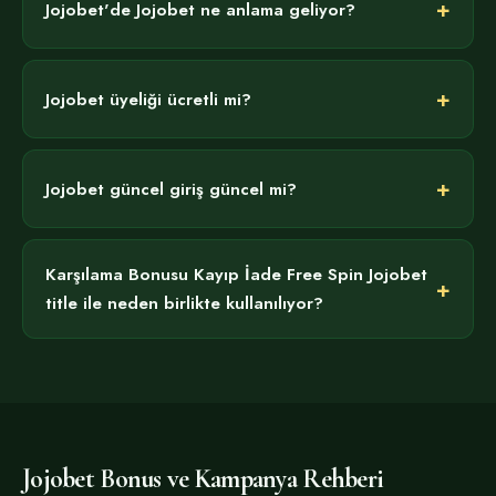
Jojobet'de Jojobet ne anlama geliyor?
Jojobet üyeliği ücretli mi?
Jojobet güncel giriş güncel mi?
Karşılama Bonusu Kayıp İade Free Spin Jojobet
title ile neden birlikte kullanılıyor?
Jojobet Bonus ve Kampanya Rehberi