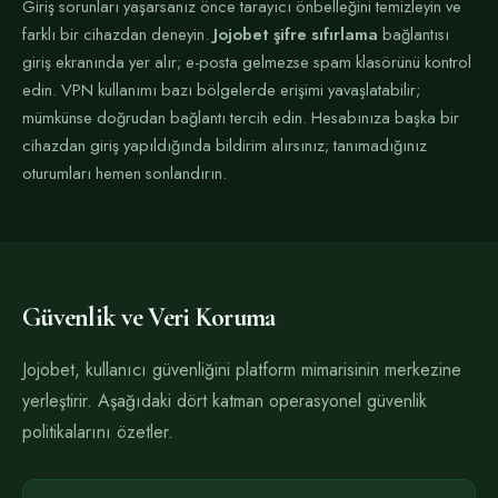
Giriş sorunları yaşarsanız önce tarayıcı önbelleğini temizleyin ve
farklı bir cihazdan deneyin.
Jojobet şifre sıfırlama
bağlantısı
giriş ekranında yer alır; e-posta gelmezse spam klasörünü kontrol
edin. VPN kullanımı bazı bölgelerde erişimi yavaşlatabilir;
mümkünse doğrudan bağlantı tercih edin. Hesabınıza başka bir
cihazdan giriş yapıldığında bildirim alırsınız; tanımadığınız
oturumları hemen sonlandırın.
Güvenlik ve Veri Koruma
Jojobet, kullanıcı güvenliğini platform mimarisinin merkezine
yerleştirir. Aşağıdaki dört katman operasyonel güvenlik
politikalarını özetler.