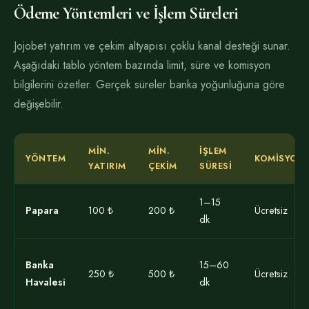
Ödeme Yöntemleri ve İşlem Süreleri
Jojobet yatırım ve çekim altyapısı çoklu kanal desteği sunar.
Aşağıdaki tablo yöntem bazında limit, süre ve komisyon
bilgilerini özetler. Gerçek süreler banka yoğunluğuna göre
değişebilir.
MIN.
MIN.
İŞLEM
YÖNTEM
KOMISYON
YATIRIM
ÇEKIM
SÜRESI
1–15
Papara
100 ₺
200 ₺
Ücretsiz
dk
Banka
15–60
250 ₺
500 ₺
Ücretsiz
Havalesi
dk