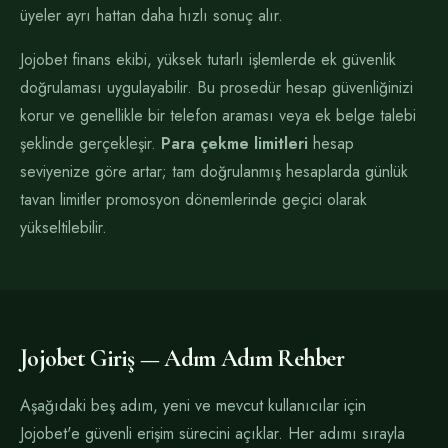
üyeler ayrı hattan daha hızlı sonuç alır.
Jojobet finans ekibi, yüksek tutarlı işlemlerde ek güvenlik
doğrulaması uygulayabilir. Bu prosedür hesap güvenliğinizi
korur ve genellikle bir telefon araması veya ek belge talebi
şeklinde gerçekleşir.
Para çekme limitleri
hesap
seviyenize göre artar; tam doğrulanmış hesaplarda günlük
tavan limitler promosyon dönemlerinde geçici olarak
yükseltilebilir.
Jojobet Giriş — Adım Adım Rehber
Aşağıdaki beş adım, yeni ve mevcut kullanıcılar için
Jojobet'e güvenli erişim sürecini açıklar. Her adımı sırayla