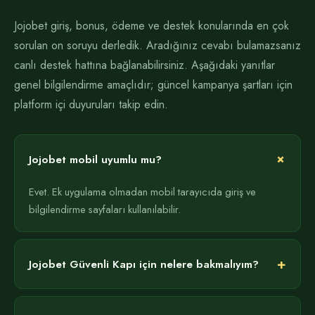
Jojobet giriş, bonus, ödeme ve destek konularında en çok
sorulan on soruyu derledik. Aradığınız cevabı bulamazsanız
canlı destek hattına bağlanabilirsiniz. Aşağıdaki yanıtlar
genel bilgilendirme amaçlıdır; güncel kampanya şartları için
platform içi duyuruları takip edin.
Jojobet mobil uyumlu mu?
Evet. Ek uygulama olmadan mobil tarayıcıda giriş ve
bilgilendirme sayfaları kullanılabilir.
Jojobet Güvenli Kapı için nelere bakmalıyım?