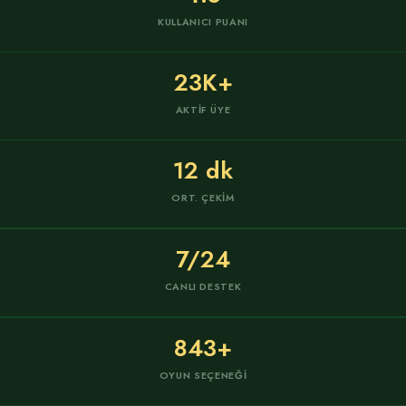
KULLANICI PUANI
23K+
AKTIF ÜYE
12 dk
ORT. ÇEKIM
7/24
CANLI DESTEK
843+
OYUN SEÇENEĞI