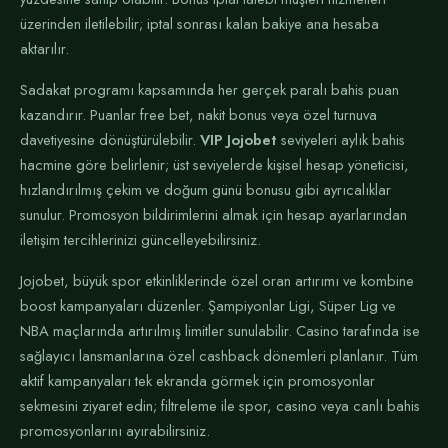
üzerinden iletilebilir; iptal sonrası kalan bakiye ana hesaba
aktarılır.
Sadakat programı kapsamında her gerçek paralı bahis puan
kazandırır. Puanlar free bet, nakit bonus veya özel turnuva
davetiyesine dönüştürülebilir.
VIP Jojobet
seviyeleri aylık bahis
hacmine göre belirlenir; üst seviyelerde kişisel hesap yöneticisi,
hızlandırılmış çekim ve doğum günü bonusu gibi ayrıcalıklar
sunulur. Promosyon bildirimlerini almak için hesap ayarlarından
iletişim tercihlerinizi güncelleyebilirsiniz.
Jojobet, büyük spor etkinliklerinde özel oran artırımı ve kombine
boost kampanyaları düzenler. Şampiyonlar Ligi, Süper Lig ve
NBA maçlarında artırılmış limitler sunulabilir. Casino tarafında ise
sağlayıcı lansmanlarına özel cashback dönemleri planlanır. Tüm
aktif kampanyaları tek ekranda görmek için promosyonlar
sekmesini ziyaret edin; filtreleme ile spor, casino veya canlı bahis
promosyonlarını ayırabilirsiniz.