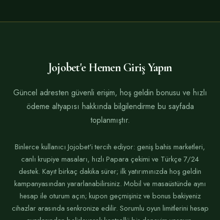
Jojobet'e Hemen Giriş Yapın
Güncel adresten güvenli erişim, hoş geldin bonusu ve hızlı
ödeme altyapısı hakkında bilgilendirme bu sayfada
toplanmıştır.
Binlerce kullanıcı Jojobet'i tercih ediyor: geniş bahis marketleri,
canlı krupiye masaları, hızlı Papara çekimi ve Türkçe 7/24
destek. Kayıt birkaç dakika sürer; ilk yatırımınızda hoş geldin
kampanyasından yararlanabilirsiniz. Mobil ve masaüstünde aynı
hesap ile oturum açın; kupon geçmişiniz ve bonus bakiyeniz
cihazlar arasında senkronize edilir. Sorumlu oyun limitlerini hesap