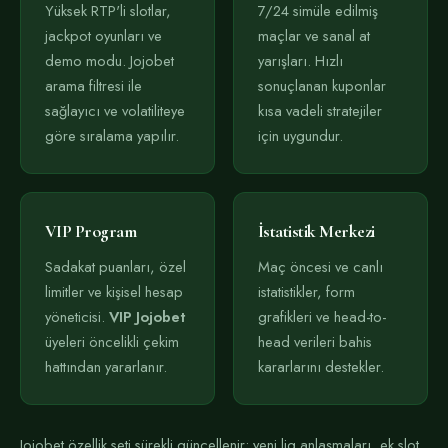
Yüksek RTP'li slotlar,
7/24 simüle edilmiş
jackpot oyunları ve
maçlar ve sanal at
demo modu. Jojobet
yarışları. Hızlı
arama filtresi ile
sonuçlanan kuponlar
sağlayıcı ve volatiliteye
kısa vadeli stratejiler
göre sıralama yapılır.
için uygundur.
VIP Program
İstatistik Merkezi
Sadakat puanları, özel
Maç öncesi ve canlı
limitler ve kişisel hesap
istatistikler, form
yöneticisi.
VIP Jojobet
grafikleri ve head-to-
üyeleri öncelikli çekim
head verileri bahis
hattından yararlanır.
kararlarını destekler.
Jojobet özellik seti sürekli güncellenir: yeni lig anlaşmaları, ek slot