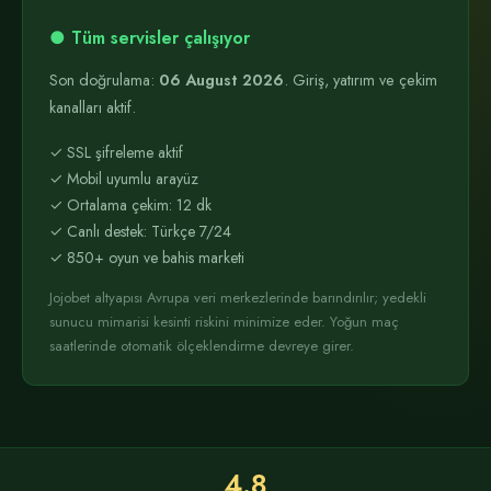
● Tüm servisler çalışıyor
Son doğrulama:
06 August 2026
. Giriş, yatırım ve çekim
kanalları aktif.
✓ SSL şifreleme aktif
✓ Mobil uyumlu arayüz
✓ Ortalama çekim: 12 dk
✓ Canlı destek: Türkçe 7/24
✓ 850+ oyun ve bahis marketi
Jojobet altyapısı Avrupa veri merkezlerinde barındırılır; yedekli
sunucu mimarisi kesinti riskini minimize eder. Yoğun maç
saatlerinde otomatik ölçeklendirme devreye girer.
4.8