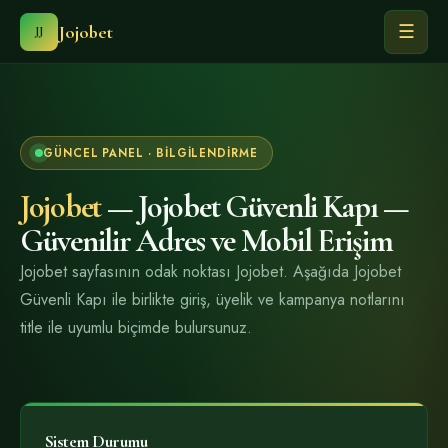
Jojobet
☰
JJ
GÜNCEL PANEL · BILGILENDIRME
Jojobet
— Jojobet Güvenli Kapı —
Güvenilir Adres ve Mobil Erişim
Jojobet sayfasının odak noktası Jojobet. Aşağıda Jojobet
Güvenli Kapı ile birlikte giriş, üyelik ve kampanya notlarını
title ile uyumlu biçimde bulursunuz.
Sistem Durumu