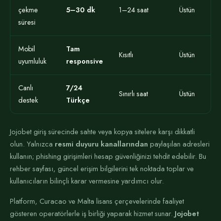
çekme
5–30 dk
1–24 saat
Üstün
süresi
Mobil
Tam
Kısıtlı
Üstün
uyumluluk
responsive
Canlı
7/24
Sınırlı saat
Üstün
destek
Türkçe
Jojobet giriş sürecinde sahte veya kopya sitelere karşı dikkatli
olun. Yalnızca
resmi duyuru kanallarından
paylaşılan adresleri
kullanın; phishing girişimleri hesap güvenliğinizi tehdit edebilir. Bu
rehber sayfası, güncel erişim bilgilerini tek noktada toplar ve
kullanıcıların bilinçli karar vermesine yardımcı olur.
Platform, Curacao ve Malta lisans çerçevelerinde faaliyet
gösteren operatörlerle iş birliği yaparak hizmet sunar.
Jojobet