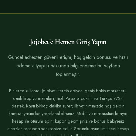
Jojobet'e Hemen Giriş Yapın
Güncel adresten güvenli erişim, hoş geldin bonusu ve hızlı
ödeme altyapısı hakkında bilgilendirme bu sayfada
toplanmıştır.
Binlerce kullanıcı Jojobet'i tercih ediyor: geniş bahis marketleri,
canlı krupiye masaları, hızlı Papara çekimi ve Türkçe 7/24
destek. Kayıt birkaç dakika sürer; ilk yatırımınızda hoş geldin
kampanyasından yararlanabilirsiniz. Mobil ve masaüstünde aynı
hesap ile oturum açın; kupon geçmişiniz ve bonus bakiyeniz
cihazlar arasında senkronize edilir. Sorumlu oyun limitlerini hesap