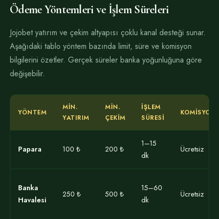
Ödeme Yöntemleri ve İşlem Süreleri
Jojobet yatırım ve çekim altyapısı çoklu kanal desteği sunar.
Aşağıdaki tablo yöntem bazında limit, süre ve komisyon
bilgilerini özetler. Gerçek süreler banka yoğunluğuna göre
değişebilir.
MIN.
MIN.
İŞLEM
YÖNTEM
KOMISYON
YATIRIM
ÇEKIM
SÜRESI
1–15
Papara
100 ₺
200 ₺
Ücretsiz
dk
Banka
15–60
250 ₺
500 ₺
Ücretsiz
Havalesi
dk