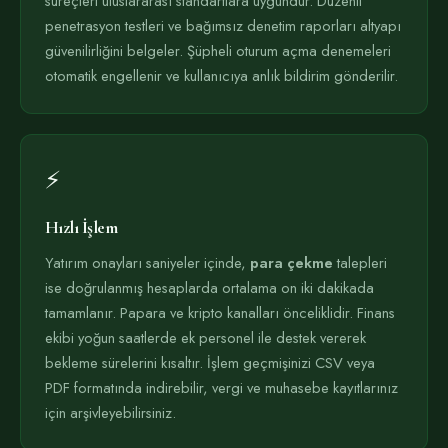
süreçleri uluslararası standartlara uygundur. Düzenli
penetrasyon testleri ve bağımsız denetim raporları altyapı
güvenilirliğini belgeler. Şüpheli oturum açma denemeleri
otomatik engellenir ve kullanıcıya anlık bildirim gönderilir.
⚡
Hızlı İşlem
Yatırım onayları saniyeler içinde,
para çekme
talepleri
ise doğrulanmış hesaplarda ortalama on iki dakikada
tamamlanır. Papara ve kripto kanalları önceliklidir. Finans
ekibi yoğun saatlerde ek personel ile destek vererek
bekleme sürelerini kısaltır. İşlem geçmişinizi CSV veya
PDF formatında indirebilir, vergi ve muhasebe kayıtlarınız
için arşivleyebilirsiniz.