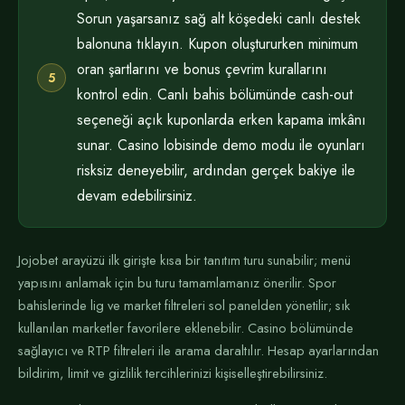
Sorun yaşarsanız sağ alt köşedeki canlı destek
balonuna tıklayın. Kupon oluştururken minimum
oran şartlarını ve bonus çevrim kurallarını
kontrol edin. Canlı bahis bölümünde cash-out
seçeneği açık kuponlarda erken kapama imkânı
sunar. Casino lobisinde demo modu ile oyunları
risksiz deneyebilir, ardından gerçek bakiye ile
devam edebilirsiniz.
Jojobet arayüzü ilk girişte kısa bir tanıtım turu sunabilir; menü
yapısını anlamak için bu turu tamamlamanız önerilir. Spor
bahislerinde lig ve market filtreleri sol panelden yönetilir; sık
kullanılan marketler favorilere eklenebilir. Casino bölümünde
sağlayıcı ve RTP filtreleri ile arama daraltılır. Hesap ayarlarından
bildirim, limit ve gizlilik tercihlerinizi kişiselleştirebilirsiniz.