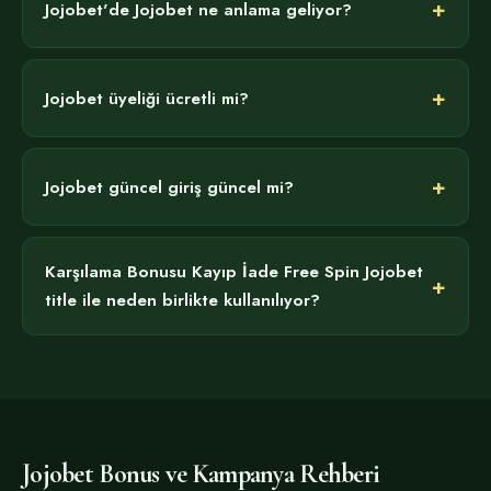
Jojobet'de Jojobet ne anlama geliyor?
Jojobet üyeliği ücretli mi?
Jojobet güncel giriş güncel mi?
Karşılama Bonusu Kayıp İade Free Spin Jojobet
title ile neden birlikte kullanılıyor?
Jojobet Bonus ve Kampanya Rehberi