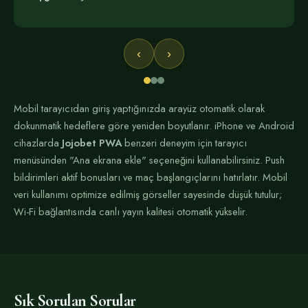
‹
›
Mobil tarayıcıdan giriş yaptığınızda arayüz otomatik olarak
dokunmatik hedeflere göre yeniden boyutlanır. iPhone ve Android
cihazlarda
Jojobet PWA
benzeri deneyim için tarayıcı
menüsünden "Ana ekrana ekle" seçeneğini kullanabilirsiniz. Push
bildirimleri aktif bonusları ve maç başlangıçlarını hatırlatır. Mobil
veri kullanımı optimize edilmiş görseller sayesinde düşük tutulur;
Wi-Fi bağlantısında canlı yayın kalitesi otomatik yükselir.
Sık Sorulan Sorular