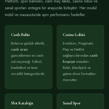
Platform; spor bahisleri, canlı maç takibi, casino lobisi ve
sanal sporları entegre bir arayüzde birleştirir. Her modül
mobil ve masaüstünde aynı performansı hedefler.
Canlı Bahis
Casino Lobisi
Binlerce günlük etkinlik,
Evolution, Pragmatic
canlı oran
Play ve NetEnt
güncellemesi ve cash-
sağlayıcılarından
canlı
out seçeneği. Futbol,
krupiye
masaları.
basketbol ve tenis
Rulet, blackjack ve
öncelikli kategorilerdir.
game show formatları
mevcuttur.
Slot Kataloğu
Sanal Spor