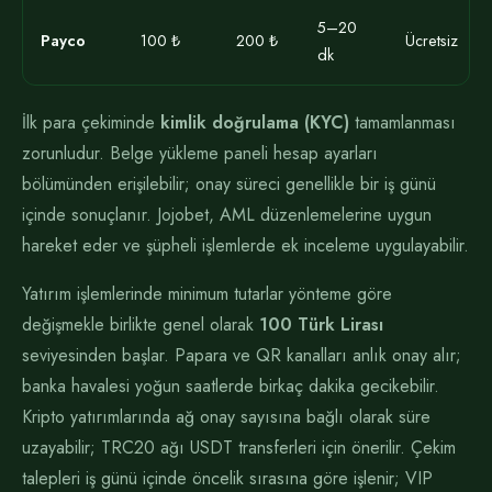
5–20
Payco
100 ₺
200 ₺
Ücretsiz
dk
İlk para çekiminde
kimlik doğrulama (KYC)
tamamlanması
zorunludur. Belge yükleme paneli hesap ayarları
bölümünden erişilebilir; onay süreci genellikle bir iş günü
içinde sonuçlanır. Jojobet, AML düzenlemelerine uygun
hareket eder ve şüpheli işlemlerde ek inceleme uygulayabilir.
Yatırım işlemlerinde minimum tutarlar yönteme göre
değişmekle birlikte genel olarak
100 Türk Lirası
seviyesinden başlar. Papara ve QR kanalları anlık onay alır;
banka havalesi yoğun saatlerde birkaç dakika gecikebilir.
Kripto yatırımlarında ağ onay sayısına bağlı olarak süre
uzayabilir; TRC20 ağı USDT transferleri için önerilir. Çekim
talepleri iş günü içinde öncelik sırasına göre işlenir; VIP