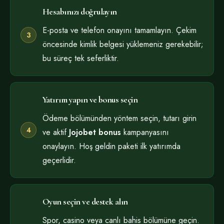
Hesabınızı doğrulayın
E-posta ve telefon onayını tamamlayın. Çekim
öncesinde kimlik belgesi yüklemeniz gerekebilir;
bu süreç tek seferliktir.
Yatırım yapın ve bonus seçin
Ödeme bölümünden yöntem seçin, tutarı girin
ve aktif
Jojobet bonus
kampanyasını
onaylayın. Hoş geldin paketi ilk yatırımda
geçerlidir.
Oyun seçin ve destek alın
Spor, casino veya canlı bahis bölümüne geçin.