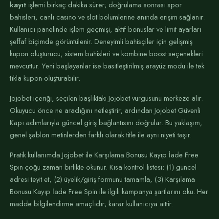
kayıt
işlemi birkaç dakika sürer; doğrulama sonrası spor
bahisleri, canlı casino ve slot bölümlerine anında erişim sağlanır.
Kullanıcı panelinde işlem geçmişi, aktif bonuslar ve limit ayarları
şeffaf biçimde görüntülenir. Deneyimli bahisçiler için gelişmiş
kupon oluşturucu, sistem bahisleri ve kombine boost seçenekleri
mevcuttur. Yeni başlayanlar ise basitleştirilmiş arayüz modu ile tek
tıkla kupon oluşturabilir.
Jojobet içeriği, seçilen başlıktaki Jojobet vurgusunu merkeze alır.
Okuyucu önce ne aradığını netleştirir; ardından Jojobet Güvenli
Kapı adımlarıyla güncel giriş bağlantısını doğrular. Bu yaklaşım,
genel şablon metinlerden farklı olarak title ile aynı niyeti taşır.
Pratik kullanımda Jojobet ile Karşılama Bonusu Kayıp İade Free
Spin çoğu zaman birlikte okunur. Kısa kontrol listesi: (1) güncel
adresi teyit et, (2) üyelik/giriş formunu tamamla, (3) Karşılama
Bonusu Kayıp İade Free Spin ile ilgili kampanya şartlarını oku. Her
madde bilgilendirme amaçlıdır; karar kullanıcıya aittir.