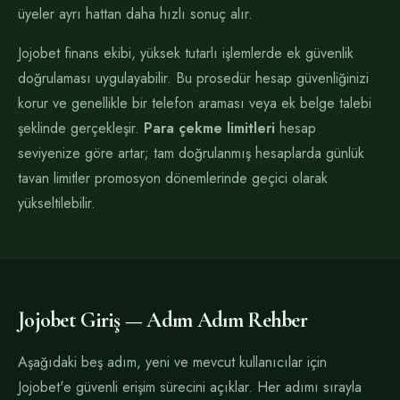
üyeler ayrı hattan daha hızlı sonuç alır.
Jojobet finans ekibi, yüksek tutarlı işlemlerde ek güvenlik
doğrulaması uygulayabilir. Bu prosedür hesap güvenliğinizi
korur ve genellikle bir telefon araması veya ek belge talebi
şeklinde gerçekleşir.
Para çekme limitleri
hesap
seviyenize göre artar; tam doğrulanmış hesaplarda günlük
tavan limitler promosyon dönemlerinde geçici olarak
yükseltilebilir.
Jojobet Giriş — Adım Adım Rehber
Aşağıdaki beş adım, yeni ve mevcut kullanıcılar için
Jojobet'e güvenli erişim sürecini açıklar. Her adımı sırayla