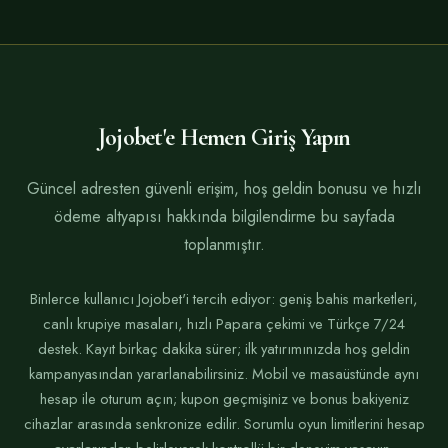
Jojobet'e Hemen Giriş Yapın
Güncel adresten güvenli erişim, hoş geldin bonusu ve hızlı
ödeme altyapısı hakkında bilgilendirme bu sayfada
toplanmıştır.
Binlerce kullanıcı Jojobet'i tercih ediyor: geniş bahis marketleri,
canlı krupiye masaları, hızlı Papara çekimi ve Türkçe 7/24
destek. Kayıt birkaç dakika sürer; ilk yatırımınızda hoş geldin
kampanyasından yararlanabilirsiniz. Mobil ve masaüstünde aynı
hesap ile oturum açın; kupon geçmişiniz ve bonus bakiyeniz
cihazlar arasında senkronize edilir. Sorumlu oyun limitlerini hesap