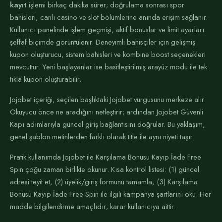
kayıt
işlemi birkaç dakika sürer; doğrulama sonrası spor
bahisleri, canlı casino ve slot bölümlerine anında erişim sağlanır.
Kullanıcı panelinde işlem geçmişi, aktif bonuslar ve limit ayarları
şeffaf biçimde görüntülenir. Deneyimli bahisçiler için gelişmiş
kupon oluşturucu, sistem bahisleri ve kombine boost seçenekleri
mevcuttur. Yeni başlayanlar ise basitleştirilmiş arayüz modu ile tek
tıkla kupon oluşturabilir.
Jojobet içeriği, seçilen başlıktaki Jojobet vurgusunu merkeze alır.
Okuyucu önce ne aradığını netleştirir; ardından Jojobet Güvenli
Kapı adımlarıyla güncel giriş bağlantısını doğrular. Bu yaklaşım,
genel şablon metinlerden farklı olarak title ile aynı niyeti taşır.
Pratik kullanımda Jojobet ile Karşılama Bonusu Kayıp İade Free
Spin çoğu zaman birlikte okunur. Kısa kontrol listesi: (1) güncel
adresi teyit et, (2) üyelik/giriş formunu tamamla, (3) Karşılama
Bonusu Kayıp İade Free Spin ile ilgili kampanya şartlarını oku. Her
madde bilgilendirme amaçlıdır; karar kullanıcıya aittir.