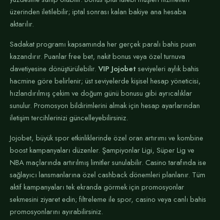
üzerinden iletilebilir; iptal sonrası kalan bakiye ana hesaba
aktarılır.
Sadakat programı kapsamında her gerçek paralı bahis puan
kazandırır. Puanlar free bet, nakit bonus veya özel turnuva
davetiyesine dönüştürülebilir.
VIP Jojobet
seviyeleri aylık bahis
hacmine göre belirlenir; üst seviyelerde kişisel hesap yöneticisi,
hızlandırılmış çekim ve doğum günü bonusu gibi ayrıcalıklar
sunulur. Promosyon bildirimlerini almak için hesap ayarlarından
iletişim tercihlerinizi güncelleyebilirsiniz.
Jojobet, büyük spor etkinliklerinde özel oran artırımı ve kombine
boost kampanyaları düzenler. Şampiyonlar Ligi, Süper Lig ve
NBA maçlarında artırılmış limitler sunulabilir. Casino tarafında ise
sağlayıcı lansmanlarına özel cashback dönemleri planlanır. Tüm
aktif kampanyaları tek ekranda görmek için promosyonlar
sekmesini ziyaret edin; filtreleme ile spor, casino veya canlı bahis
promosyonlarını ayırabilirsiniz.