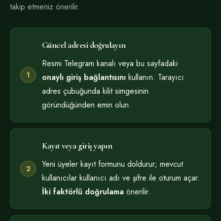
takip etmeniz önerilir.
Güncel adresi doğrulayın
Resmi Telegram kanalı veya bu sayfadaki
onaylı giriş bağlantısını
kullanın. Tarayıcı
adres çubuğunda kilit simgesinin
göründüğünden emin olun.
Kayıt veya giriş yapın
Yeni üyeler kayıt formunu doldurur; mevcut
kullanıcılar kullanıcı adı ve şifre ile oturum açar.
İki faktörlü doğrulama
önerilir.