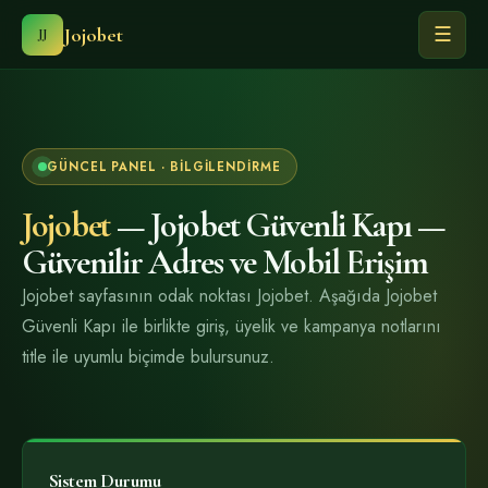
Jojobet
☰
JJ
GÜNCEL PANEL · BILGILENDIRME
Jojobet
— Jojobet Güvenli Kapı —
Güvenilir Adres ve Mobil Erişim
Jojobet sayfasının odak noktası Jojobet. Aşağıda Jojobet
Güvenli Kapı ile birlikte giriş, üyelik ve kampanya notlarını
title ile uyumlu biçimde bulursunuz.
Sistem Durumu