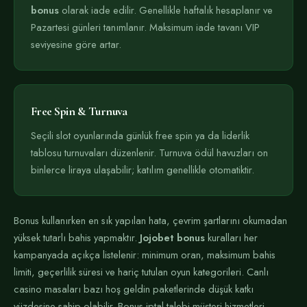
bonus
olarak iade edilir. Genellikle haftalık hesaplanır ve
Pazartesi günleri tanımlanır. Maksimum iade tavanı VIP
seviyesine göre artar.
Free Spin & Turnuva
Seçili slot oyunlarında günlük free spin ya da liderlik
tablosu turnuvaları düzenlenir. Turnuva ödül havuzları on
binlerce liraya ulaşabilir; katılım genellikle otomatiktir.
Bonus kullanırken en sık yapılan hata, çevrim şartlarını okumadan
yüksek tutarlı bahis yapmaktır.
Jojobet bonus
kuralları her
kampanyada açıkça listelenir: minimum oran, maksimum bahis
limiti, geçerlilik süresi ve hariç tutulan oyun kategorileri. Canlı
casino masaları bazı hoş geldin paketlerinde düşük katkı
yüzdesine sahip olabilir. Bonus iptal talebi müşteri hizmetleri