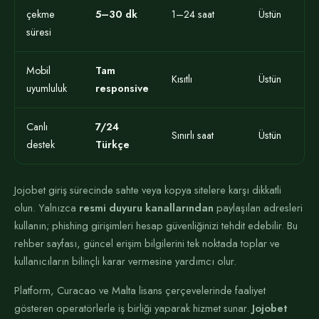
çekme
5–30 dk
1–24 saat
Üstün
süresi
Mobil
Tam
Kısıtlı
Üstün
uyumluluk
responsive
Canlı
7/24
Sınırlı saat
Üstün
destek
Türkçe
Jojobet giriş sürecinde sahte veya kopya sitelere karşı dikkatli
olun. Yalnızca
resmi duyuru kanallarından
paylaşılan adresleri
kullanın; phishing girişimleri hesap güvenliğinizi tehdit edebilir. Bu
rehber sayfası, güncel erişim bilgilerini tek noktada toplar ve
kullanıcıların bilinçli karar vermesine yardımcı olur.
Platform, Curacao ve Malta lisans çerçevelerinde faaliyet
gösteren operatörlerle iş birliği yaparak hizmet sunar.
Jojobet