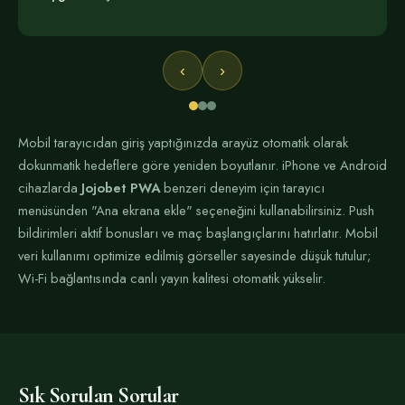
‹
›
Mobil tarayıcıdan giriş yaptığınızda arayüz otomatik olarak
dokunmatik hedeflere göre yeniden boyutlanır. iPhone ve Android
cihazlarda
Jojobet PWA
benzeri deneyim için tarayıcı
menüsünden "Ana ekrana ekle" seçeneğini kullanabilirsiniz. Push
bildirimleri aktif bonusları ve maç başlangıçlarını hatırlatır. Mobil
veri kullanımı optimize edilmiş görseller sayesinde düşük tutulur;
Wi-Fi bağlantısında canlı yayın kalitesi otomatik yükselir.
Sık Sorulan Sorular