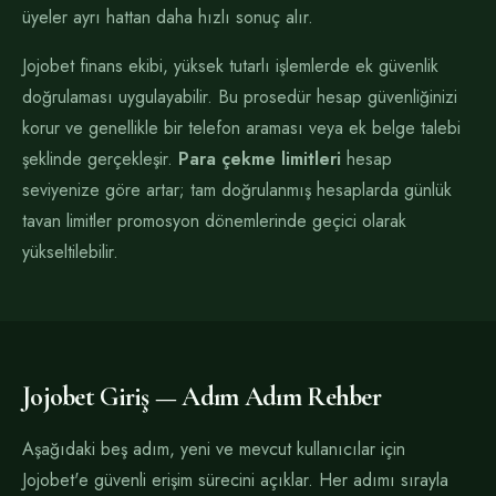
üyeler ayrı hattan daha hızlı sonuç alır.
Jojobet finans ekibi, yüksek tutarlı işlemlerde ek güvenlik
doğrulaması uygulayabilir. Bu prosedür hesap güvenliğinizi
korur ve genellikle bir telefon araması veya ek belge talebi
şeklinde gerçekleşir.
Para çekme limitleri
hesap
seviyenize göre artar; tam doğrulanmış hesaplarda günlük
tavan limitler promosyon dönemlerinde geçici olarak
yükseltilebilir.
Jojobet Giriş — Adım Adım Rehber
Aşağıdaki beş adım, yeni ve mevcut kullanıcılar için
Jojobet'e güvenli erişim sürecini açıklar. Her adımı sırayla