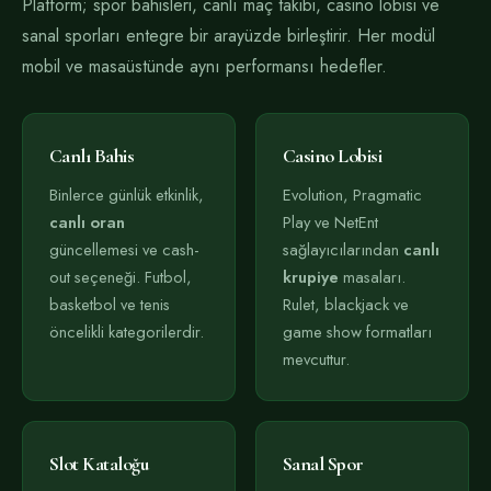
Platform; spor bahisleri, canlı maç takibi, casino lobisi ve
sanal sporları entegre bir arayüzde birleştirir. Her modül
mobil ve masaüstünde aynı performansı hedefler.
Canlı Bahis
Casino Lobisi
Binlerce günlük etkinlik,
Evolution, Pragmatic
canlı oran
Play ve NetEnt
güncellemesi ve cash-
sağlayıcılarından
canlı
out seçeneği. Futbol,
krupiye
masaları.
basketbol ve tenis
Rulet, blackjack ve
öncelikli kategorilerdir.
game show formatları
mevcuttur.
Slot Kataloğu
Sanal Spor