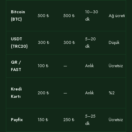
Bitcoin
10–30
500 ₺
500 ₺
Ağ ücreti
(BTC)
dk
USDT
5–20
300 ₺
300 ₺
Düşük
(TRC20)
dk
QR /
100 ₺
—
Anlık
Ücretsiz
FAST
Kredi
200 ₺
—
Anlık
%2
Kartı
5–25
Payfix
150 ₺
250 ₺
Ücretsiz
dk