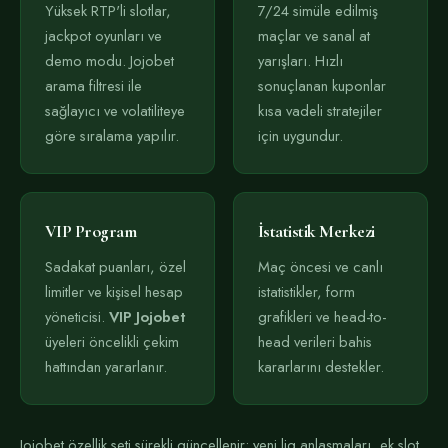
Yüksek RTP'li slotlar,
7/24 simüle edilmiş
jackpot oyunları ve
maçlar ve sanal at
demo modu. Jojobet
yarışları. Hızlı
arama filtresi ile
sonuçlanan kuponlar
sağlayıcı ve volatiliteye
kısa vadeli stratejiler
göre sıralama yapılır.
için uygundur.
VIP Program
İstatistik Merkezi
Sadakat puanları, özel
Maç öncesi ve canlı
limitler ve kişisel hesap
istatistikler, form
yöneticisi.
VIP Jojobet
grafikleri ve head-to-
üyeleri öncelikli çekim
head verileri bahis
hattından yararlanır.
kararlarını destekler.
Jojobet özellik seti sürekli güncellenir: yeni lig anlaşmaları, ek slot