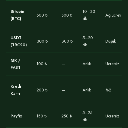
Bitcoin
10–30
500 ₺
500 ₺
Ağ ücreti
(BTC)
dk
USDT
5–20
300 ₺
300 ₺
Düşük
(TRC20)
dk
QR /
100 ₺
—
Anlık
Ücretsiz
FAST
Kredi
200 ₺
—
Anlık
%2
Kartı
5–25
Payfix
150 ₺
250 ₺
Ücretsiz
dk