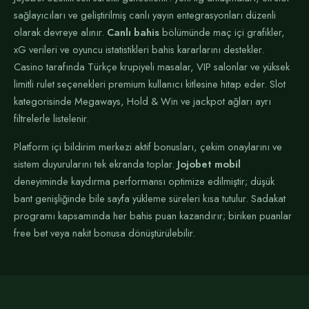
sağlayıcıları ve geliştirilmiş canlı yayın entegrasyonları düzenli
olarak devreye alınır.
Canlı bahis
bölümünde maç içi grafikler,
xG verileri ve oyuncu istatistikleri bahis kararlarını destekler.
Casino tarafında Türkçe krupiyeli masalar, VIP salonlar ve yüksek
limitli rulet seçenekleri premium kullanıcı kitlesine hitap eder. Slot
kategorisinde Megaways, Hold & Win ve jackpot ağları ayrı
filtrelerle listelenir.
Platform içi bildirim merkezi aktif bonusları, çekim onaylarını ve
sistem duyurularını tek ekranda toplar.
Jojobet mobil
deneyiminde kaydırma performansı optimize edilmiştir; düşük
bant genişliğinde bile sayfa yükleme süreleri kısa tutulur. Sadakat
programı kapsamında her bahis puan kazandırır; biriken puanlar
free bet veya nakit bonusa dönüştürülebilir.