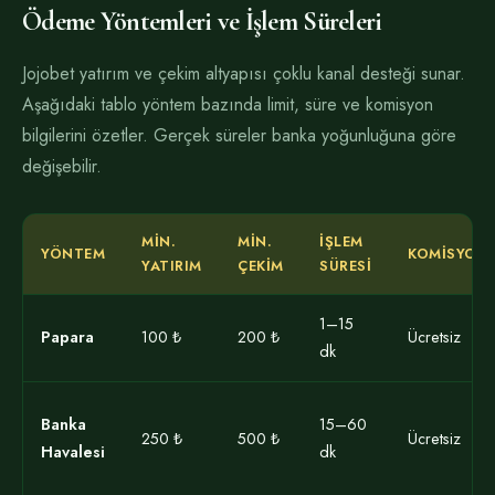
Ödeme Yöntemleri ve İşlem Süreleri
Jojobet yatırım ve çekim altyapısı çoklu kanal desteği sunar.
Aşağıdaki tablo yöntem bazında limit, süre ve komisyon
bilgilerini özetler. Gerçek süreler banka yoğunluğuna göre
değişebilir.
MIN.
MIN.
İŞLEM
YÖNTEM
KOMISYON
YATIRIM
ÇEKIM
SÜRESI
1–15
Papara
100 ₺
200 ₺
Ücretsiz
dk
Banka
15–60
250 ₺
500 ₺
Ücretsiz
Havalesi
dk