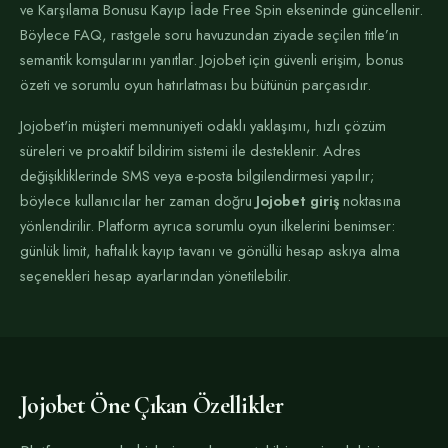
ve Karşılama Bonusu Kayıp İade Free Spin ekseninde güncellenir.
Böylece FAQ, rastgele soru havuzundan ziyade seçilen title’ın
semantik komşularını yanıtlar. Jojobet için güvenli erişim, bonus
özeti ve sorumlu oyun hatırlatması bu bütünün parçasıdır.
Jojobet'in müşteri memnuniyeti odaklı yaklaşımı, hızlı çözüm
süreleri ve proaktif bildirim sistemi ile desteklenir. Adres
değişikliklerinde SMS veya e-posta bilgilendirmesi yapılır;
böylece kullanıcılar her zaman doğru
Jojobet giriş
noktasına
yönlendirilir. Platform ayrıca sorumlu oyun ilkelerini benimser:
günlük limit, haftalık kayıp tavanı ve gönüllü hesap askıya alma
seçenekleri hesap ayarlarından yönetilebilir.
Jojobet Öne Çıkan Özellikler