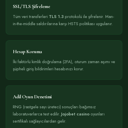
SSL/TLS Şifreleme
Tüm veri transferleri
TLS 1.3
protokolü ile şifrelenir. Man-
in-the-middle saldırılarına karşı HSTS politikası uygulanır.
Hesap Koruma
İki faktörlü kimlik doğrulama (2FA), oturum zaman aşımı ve
şüpheli giriş bildirimleri hesabınızı korur.
Adil Oyun Denetimi
RNG (rastgele sayı üreteci) sonuçları bağımsız
laboratuvarlarca test edilir.
Jojobet casino
oyunları
sertifikalı sağlayıcılardan gelir.