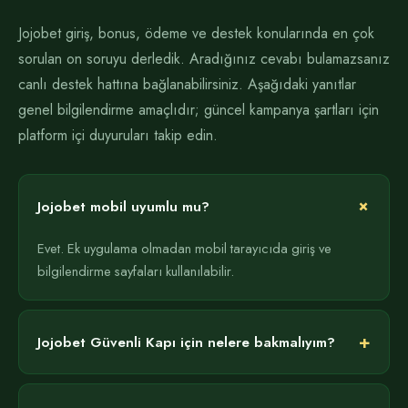
Jojobet giriş, bonus, ödeme ve destek konularında en çok
sorulan on soruyu derledik. Aradığınız cevabı bulamazsanız
canlı destek hattına bağlanabilirsiniz. Aşağıdaki yanıtlar
genel bilgilendirme amaçlıdır; güncel kampanya şartları için
platform içi duyuruları takip edin.
Jojobet mobil uyumlu mu?
Evet. Ek uygulama olmadan mobil tarayıcıda giriş ve
bilgilendirme sayfaları kullanılabilir.
Jojobet Güvenli Kapı için nelere bakmalıyım?