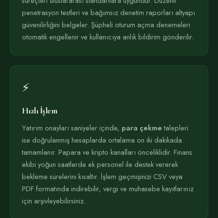
süreçleri uluslararası standartlara uygundur. Düzenli
penetrasyon testleri ve bağımsız denetim raporları altyapı
güvenilirliğini belgeler. Şüpheli oturum açma denemeleri
otomatik engellenir ve kullanıcıya anlık bildirim gönderilir.
⚡
Hızlı İşlem
Yatırım onayları saniyeler içinde,
para çekme
talepleri
ise doğrulanmış hesaplarda ortalama on iki dakikada
tamamlanır. Papara ve kripto kanalları önceliklidir. Finans
ekibi yoğun saatlerde ek personel ile destek vererek
bekleme sürelerini kısaltır. İşlem geçmişinizi CSV veya
PDF formatında indirebilir, vergi ve muhasebe kayıtlarınız
için arşivleyebilirsiniz.