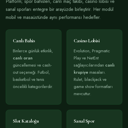
Platform; spor bahisleri, canlı maç takibi, casino lobisi ve
sanal sporları entegre bir arayüzde birleştirir. Her modül
mobil ve masaüstünde aynı performansı hedefler.
Canlı Bahis
Casino Lobisi
Binlerce günlük etkinlik,
Evolution, Pragmatic
canlı oran
Play ve NetEnt
güncellemesi ve cash-
sağlayıcılarından
canlı
out seçeneği. Futbol,
krupiye
masaları.
basketbol ve tenis
Rulet, blackjack ve
öncelikli kategorilerdir.
game show formatları
mevcuttur.
Slot Kataloğu
Sanal Spor