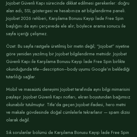
Jojobet Güvenli Kapı sürecinde dikkat edilmesi gerekenler: doğru
alan adı, SSL göstergesi ve hesabınıza ait bilgilendirme paneli.
Jojobet 2026 rehberi, Karşılama Bonusu Kayıp İade Free Spin
başlığını da aynı çerçevede ele alır; böylece arama sonucu ile
sayfa içeriği çelişmez.
Özet: Bu sayfa rastgele üretilmiş bir metin değil; “Jojobet” niyetine
göre yeniden yazılmış bir Jojobet bilgilendirme metnidir. Jojobet
Güvenli Kapı ile Karşılama Bonusu Kayıp İade Free Spin birlikte
okunduğunda title–description–body uyumu Google’ın beklediği
tutarlılığı sağlar.
Mobil ve masaüstü deneyimi Jojobet tarafında aynı bilgi mimarisini
paylaşır. Jojobet Güvenli Kapı notları, ekran boyutundan bağımsız
okunabilir tutulmuştur. Title’da geçen Jojobet ifadesi, hero metni
ve makale gövdesinde doğal cümlelerle tekrarlanır — spam dizisi
olarak değil.
Sık sorulanlar bölümü de Karşılama Bonusu Kayıp İade Free Spin