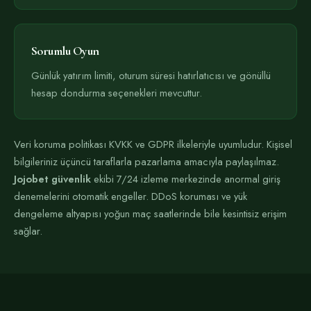
Sorumlu Oyun
Günlük yatırım limiti, oturum süresi hatırlatıcısı ve gönüllü
hesap dondurma seçenekleri mevcuttur.
Veri koruma politikası KVKK ve GDPR ilkeleriyle uyumludur. Kişisel
bilgileriniz üçüncü taraflarla pazarlama amacıyla paylaşılmaz.
Jojobet güvenlik
ekibi 7/24 izleme merkezinde anormal giriş
denemelerini otomatik engeller. DDoS koruması ve yük
dengeleme altyapısı yoğun maç saatlerinde bile kesintisiz erişim
sağlar.