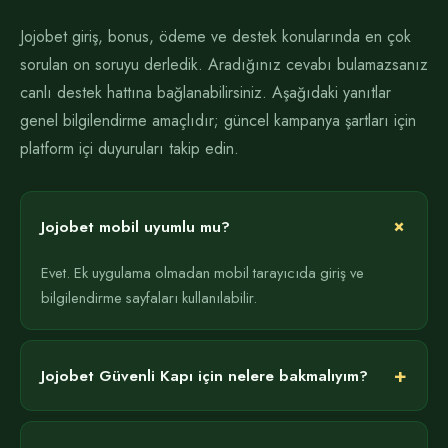
Jojobet giriş, bonus, ödeme ve destek konularında en çok
sorulan on soruyu derledik. Aradığınız cevabı bulamazsanız
canlı destek hattına bağlanabilirsiniz. Aşağıdaki yanıtlar
genel bilgilendirme amaçlıdır; güncel kampanya şartları için
platform içi duyuruları takip edin.
Jojobet mobil uyumlu mu?
Evet. Ek uygulama olmadan mobil tarayıcıda giriş ve
bilgilendirme sayfaları kullanılabilir.
Jojobet Güvenli Kapı için nelere bakmalıyım?