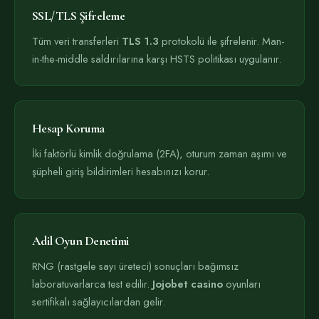
SSL/TLS Şifreleme
Tüm veri transferleri
TLS 1.3
protokolü ile şifrelenir. Man-
in-the-middle saldırılarına karşı HSTS politikası uygulanır.
Hesap Koruma
İki faktörlü kimlik doğrulama (2FA), oturum zaman aşımı ve
şüpheli giriş bildirimleri hesabınızı korur.
Adil Oyun Denetimi
RNG (rastgele sayı üreteci) sonuçları bağımsız
laboratuvarlarca test edilir.
Jojobet casino
oyunları
sertifikalı sağlayıcılardan gelir.