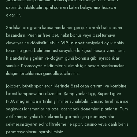
üzerinden iletilebilir; iptal sonrası kalan bakiye ana hesaba
aktarılır.
Sadakat programı kapsamında her gerçek paralı bahis puan
kazandırır. Puanlar free bet, nakit bonus veya özel turnuva
davetiyesine dönüştürülebilir.
VIP Jojobet
seviyeleri aylık bahis
hacmine göre belirlenir; üst seviyelerde kişisel hesap yöneticisi,
hızlandırılmış çekim ve doğum günü bonusu gibi ayrıcalıklar
sunulur. Promosyon bildirimlerini almak için hesap ayarlarından
iletişim tercihlerinizi güncelleyebilirsiniz.
Jojobet, büyük spor etkinliklerinde özel oran artırımı ve kombine
boost kampanyaları düzenler. Şampiyonlar Ligi, Süper Lig ve
NBA maçlarında artırılmış limitler sunulabilir. Casino tarafında ise
sağlayıcı lansmanlarına özel cashback dönemleri planlanır. Tüm
aktif kampanyaları tek ekranda görmek için promosyonlar
sekmesini ziyaret edin; filtreleme ile spor, casino veya canlı bahis
promosyonlarını ayırabilirsiniz.