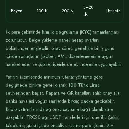
5–20
Payco
100 ₺
200 ₺
Ücretsiz
dk
İlk para çekiminde
kimlik doğrulama (KYC)
tamamlanması
zorunludur. Belge yükleme paneli hesap ayarları
bölümünden erişilebilir; onay süreci genellikle bir iş günü
içinde sonuçlanır. Jojobet, AML düzenlemelerine uygun
hareket eder ve şüpheli işlemlerde ek inceleme uygulayabilir.
Yatırım işlemlerinde minimum tutarlar yönteme göre
değişmekle birlikte genel olarak
100 Türk Lirası
seviyesinden başlar. Papara ve QR kanalları anlık onay alır;
banka havalesi yoğun saatlerde birkaç dakika gecikebilir.
Kripto yatırımlarında ağ onay sayısına bağlı olarak süre
uzayabilir; TRC20 ağı USDT transferleri için önerilir. Çekim
talepleri iş günü içinde öncelik sırasına göre işlenir; VIP