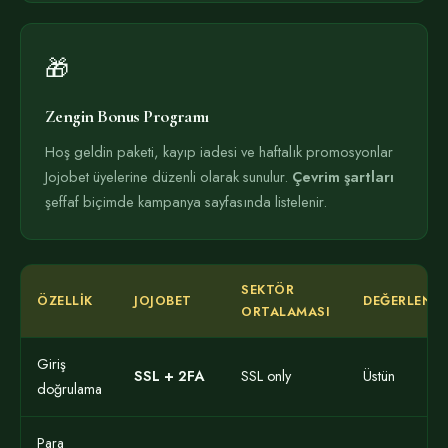
🎁
Zengin Bonus Programı
Hoş geldin paketi, kayıp iadesi ve haftalık promosyonlar
Jojobet üyelerine düzenli olarak sunulur.
Çevrim şartları
şeffaf biçimde kampanya sayfasında listelenir.
SEKTÖR
ÖZELLIK
JOJOBET
DEĞERLEND
ORTALAMASI
Giriş
SSL + 2FA
SSL only
Üstün
doğrulama
Para