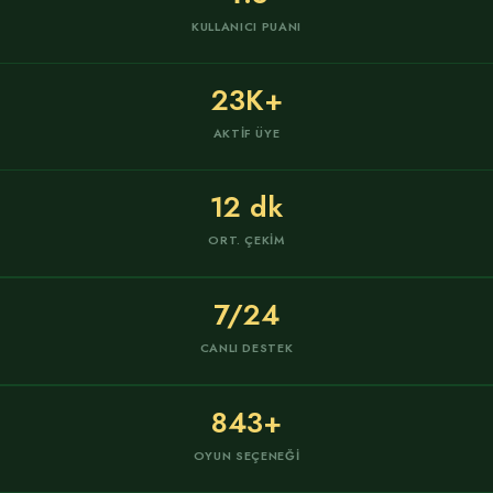
KULLANICI PUANI
23K+
AKTIF ÜYE
12 dk
ORT. ÇEKIM
7/24
CANLI DESTEK
843+
OYUN SEÇENEĞI