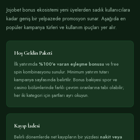
Jojobet bonus ekosistemi yeni üyelerden sadık kullanıcılara
kadar geniş bir yelpazede promosyon sunar. Aşağıda en
popüler kampanya türleri ve kullanım ipuçları yer alır.
Hoş Geldin Paketi
İlk yatırımda
%100'e varan eşleşme bonusu
ve free
spin kombinasyonu sunulur. Minimum yatırım tutarı
kampanya sayfasında belirtilir. Bonus bakiyesi spor ve
casino bölümlerinde farklı çevrim oranlarına tabi olabilir;
her iki kategori için şartları ayrı okuyun.
Kayıp İadesi
Belirli dönemlerde net kayıpların bir yüzdesi
nakit veya