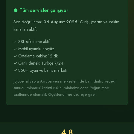
● Tüm servisler çalışıyor
Son doğrulama:
06 August 2026
. Giriş, yatırım ve çekim
kanalları aktif.
✓ SSL şifreleme aktif
✓ Mobil uyumlu arayüz
✓ Ortalama çekim: 12 dk
✓ Canlı destek: Türkçe 7/24
✓ 850+ oyun ve bahis marketi
Jojobet altyapısı Avrupa veri merkezlerinde barındırılır; yedekli
sunucu mimarisi kesinti riskini minimize eder. Yoğun maç
saatlerinde otomatik ölçeklendirme devreye girer.
4.8