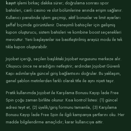
kayıt
işlemi birkaç dakika sürer; doğrulama sonrası spor
bahisleri, canlı casino ve slot bölümlerine anında erişim sağlanır.
Kullanıcı panelinde işlem geçmişi, aktif bonuslar ve limit ayarları
şeffaf biçimde görüntülenir. Deneyimli bahisçiler için gelişmiş
kupon oluşturucu, sistem bahisleri ve kombine boost seçenekleri
mevcuttur. Yeni başlayanlar ise basitleştirilmiş arayüz modu ile tek
tıkla kupon oluşturabilir.
Jojobet içeriği, seçilen başlıktaki Jojobet vurgusunu merkeze alır.
Okuyucu önce ne aradığını netleştirir; ardından Jojobet Güvenli
Kapı adımlarıyla güncel giriş bağlantısını doğrular. Bu yaklaşım,
genel şablon metinlerden farklı olarak title ile aynı niyeti taşır.
Pratik kullanımda Jojobet ile Karşılama Bonusu Kayıp İade Free
Spin çoğu zaman birlikte okunur. Kısa kontrol listesi: (1) güncel
adresi teyit et, (2) üyelik/giriş formunu tamamla, (3) Karşılama
Bonusu Kayıp İade Free Spin ile ilgili kampanya şartlarını oku. Her
madde bilgilendirme amaçlıdır; karar kullanıcıya aittir.