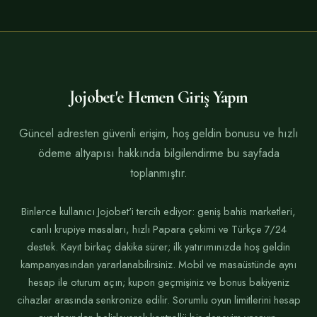
Jojobet'e Hemen Giriş Yapın
Güncel adresten güvenli erişim, hoş geldin bonusu ve hızlı
ödeme altyapısı hakkında bilgilendirme bu sayfada
toplanmıştır.
Binlerce kullanıcı Jojobet'i tercih ediyor: geniş bahis marketleri,
canlı krupiye masaları, hızlı Papara çekimi ve Türkçe 7/24
destek. Kayıt birkaç dakika sürer; ilk yatırımınızda hoş geldin
kampanyasından yararlanabilirsiniz. Mobil ve masaüstünde aynı
hesap ile oturum açın; kupon geçmişiniz ve bonus bakiyeniz
cihazlar arasında senkronize edilir. Sorumlu oyun limitlerini hesap