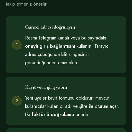
takip etmeniz önerilir.
Güncel adresi doğrulayın
Resmi Telegram kanalı veya bu sayfadaki
onaylı giriş bağlantısını
kullanın. Tarayıcı
adres çubuğunda kilit simgesinin
göründüğünden emin olun.
Kayıt veya giriş yapın
Yeni üyeler kayıt formunu doldurur; mevcut
kullanıcılar kullanıcı adı ve şifre ile oturum açar.
İki faktörlü doğrulama
önerilir.