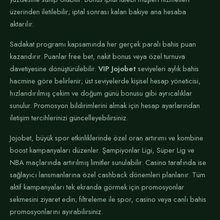
üzerinden iletilebilir; iptal sonrası kalan bakiye ana hesaba
aktarılır.
Sadakat programı kapsamında her gerçek paralı bahis puan
kazandırır. Puanlar free bet, nakit bonus veya özel turnuva
davetiyesine dönüştürülebilir.
VIP Jojobet
seviyeleri aylık bahis
hacmine göre belirlenir; üst seviyelerde kişisel hesap yöneticisi,
hızlandırılmış çekim ve doğum günü bonusu gibi ayrıcalıklar
sunulur. Promosyon bildirimlerini almak için hesap ayarlarından
iletişim tercihlerinizi güncelleyebilirsiniz.
Jojobet, büyük spor etkinliklerinde özel oran artırımı ve kombine
boost kampanyaları düzenler. Şampiyonlar Ligi, Süper Lig ve
NBA maçlarında artırılmış limitler sunulabilir. Casino tarafında ise
sağlayıcı lansmanlarına özel cashback dönemleri planlanır. Tüm
aktif kampanyaları tek ekranda görmek için promosyonlar
sekmesini ziyaret edin; filtreleme ile spor, casino veya canlı bahis
promosyonlarını ayırabilirsiniz.