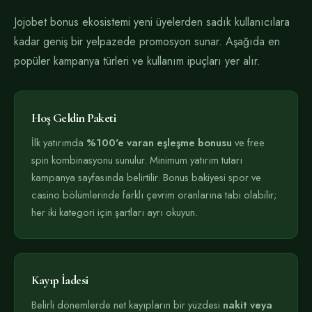
Jojobet bonus ekosistemi yeni üyelerden sadık kullanıcılara
kadar geniş bir yelpazede promosyon sunar. Aşağıda en
popüler kampanya türleri ve kullanım ipuçları yer alır.
Hoş Geldin Paketi
İlk yatırımda
%100'e varan eşleşme bonusu
ve free
spin kombinasyonu sunulur. Minimum yatırım tutarı
kampanya sayfasında belirtilir. Bonus bakiyesi spor ve
casino bölümlerinde farklı çevrim oranlarına tabi olabilir;
her iki kategori için şartları ayrı okuyun.
Kayıp İadesi
Belirli dönemlerde net kayıpların bir yüzdesi
nakit veya