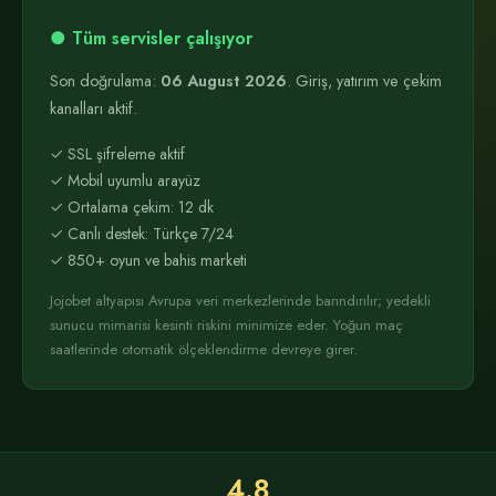
● Tüm servisler çalışıyor
Son doğrulama:
06 August 2026
. Giriş, yatırım ve çekim
kanalları aktif.
✓ SSL şifreleme aktif
✓ Mobil uyumlu arayüz
✓ Ortalama çekim: 12 dk
✓ Canlı destek: Türkçe 7/24
✓ 850+ oyun ve bahis marketi
Jojobet altyapısı Avrupa veri merkezlerinde barındırılır; yedekli
sunucu mimarisi kesinti riskini minimize eder. Yoğun maç
saatlerinde otomatik ölçeklendirme devreye girer.
4.8