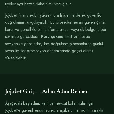
üyeler ayrı hattan daha hızlı sonuç alır.
Jojobet finans ekibi, yüksek tutarlı işlemlerde ek güvenlik
doğrulaması uygulayabilir. Bu prosedür hesap güvenliğinizi
korur ve genellikle bir telefon araması veya ek belge talebi
şeklinde gerçekleşir.
Para çekme limitleri
hesap
seviyenize göre artar; tam doğrulanmış hesaplarda günlük
tavan limitler promosyon dönemlerinde geçici olarak
yükseltilebilir.
Jojobet Giriş — Adım Adım Rehber
Aşağıdaki beş adım, yeni ve mevcut kullanıcılar için
Jojobet'e güvenli erişim sürecini açıklar. Her adımı sırayla