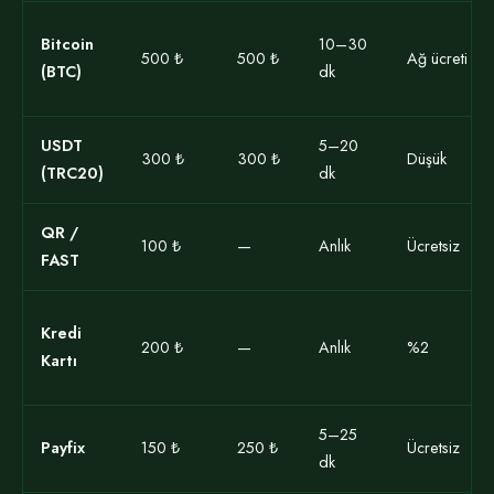
Bitcoin
10–30
500 ₺
500 ₺
Ağ ücreti
(BTC)
dk
USDT
5–20
300 ₺
300 ₺
Düşük
(TRC20)
dk
QR /
100 ₺
—
Anlık
Ücretsiz
FAST
Kredi
200 ₺
—
Anlık
%2
Kartı
5–25
Payfix
150 ₺
250 ₺
Ücretsiz
dk