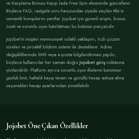
ve Karşılama Bonusu Kayıp İade Free Spin ekseninde güncellenir.
Böylece FAQ, rastgele soru havuzundan ziyade seçilen title’ın
semantik komşularını yanıtlar. Jojobet için güvenli erişim, bonus
özeti ve sorumlu oyun hatırlatması bu bütünün parçasıdır.
Jojobet'in müşteri memnuniyeti odaklı yaklaşımı, hızlı çözüm
süreleri ve proaktif bildirim sistemi ile desteklenir. Adres
değişikliklerinde SMS veya e-posta bilgilendirmesi yapılır;
böylece kullanıcılar her zaman doğru
Jojobet giriş
noktasına
yönlendirilir. Platform ayrıca sorumlu oyun ilkelerini benimser:
günlük limit, haftalık kayıp tavanı ve gönüllü hesap askıya alma
seçenekleri hesap ayarlarından yönetilebilir.
Jojobet Öne Çıkan Özellikler