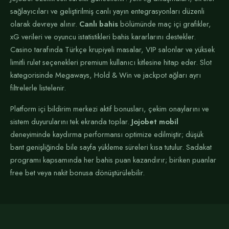
sağlayıcıları ve geliştirilmiş canlı yayın entegrasyonları düzenli
olarak devreye alınır.
Canlı bahis
bölümünde maç içi grafikler,
xG verileri ve oyuncu istatistikleri bahis kararlarını destekler.
Casino tarafında Türkçe krupiyeli masalar, VIP salonlar ve yüksek
limitli rulet seçenekleri premium kullanıcı kitlesine hitap eder. Slot
kategorisinde Megaways, Hold & Win ve jackpot ağları ayrı
filtrelerle listelenir.
Platform içi bildirim merkezi aktif bonusları, çekim onaylarını ve
sistem duyurularını tek ekranda toplar.
Jojobet mobil
deneyiminde kaydırma performansı optimize edilmiştir; düşük
bant genişliğinde bile sayfa yükleme süreleri kısa tutulur. Sadakat
programı kapsamında her bahis puan kazandırır; biriken puanlar
free bet veya nakit bonusa dönüştürülebilir.