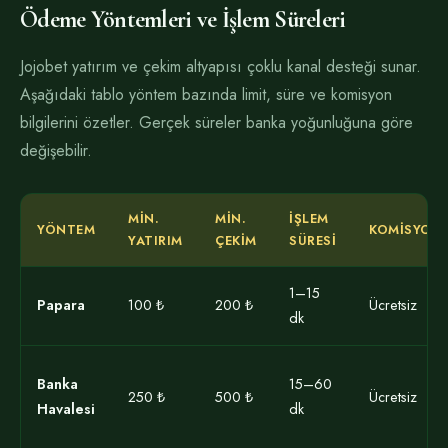
Ödeme Yöntemleri ve İşlem Süreleri
Jojobet yatırım ve çekim altyapısı çoklu kanal desteği sunar.
Aşağıdaki tablo yöntem bazında limit, süre ve komisyon
bilgilerini özetler. Gerçek süreler banka yoğunluğuna göre
değişebilir.
MIN.
MIN.
İŞLEM
YÖNTEM
KOMISYON
YATIRIM
ÇEKIM
SÜRESI
1–15
Papara
100 ₺
200 ₺
Ücretsiz
dk
Banka
15–60
250 ₺
500 ₺
Ücretsiz
Havalesi
dk