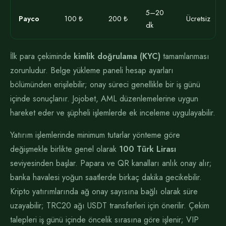
5–20
Payco
100 ₺
200 ₺
Ücretsiz
dk
İlk para çekiminde
kimlik doğrulama (KYC)
tamamlanması
zorunludur. Belge yükleme paneli hesap ayarları
bölümünden erişilebilir; onay süreci genellikle bir iş günü
içinde sonuçlanır. Jojobet, AML düzenlemelerine uygun
hareket eder ve şüpheli işlemlerde ek inceleme uygulayabilir.
Yatırım işlemlerinde minimum tutarlar yönteme göre
değişmekle birlikte genel olarak
100 Türk Lirası
seviyesinden başlar. Papara ve QR kanalları anlık onay alır;
banka havalesi yoğun saatlerde birkaç dakika gecikebilir.
Kripto yatırımlarında ağ onay sayısına bağlı olarak süre
uzayabilir; TRC20 ağı USDT transferleri için önerilir. Çekim
talepleri iş günü içinde öncelik sırasına göre işlenir; VIP