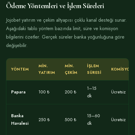
Ödeme Yöntemleri ve İşlem Süreleri
Jojobet yatırım ve çekim altyapısı çoklu kanal desteği sunar.
Aşağıdaki tablo yöntem bazında limit, süre ve komisyon
bilgilerini özetler. Gerçek süreler banka yoğunluğuna göre
değişebilir.
MIN.
MIN.
İŞLEM
YÖNTEM
KOMISYON
YATIRIM
ÇEKIM
SÜRESI
1–15
Papara
100 ₺
200 ₺
Ücretsiz
dk
Banka
15–60
250 ₺
500 ₺
Ücretsiz
Havalesi
dk