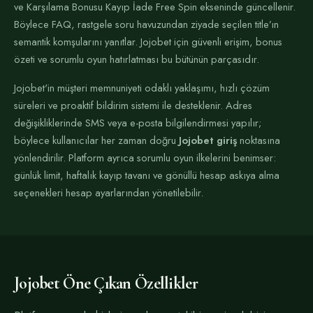
ve Karşılama Bonusu Kayıp İade Free Spin ekseninde güncellenir.
Böylece FAQ, rastgele soru havuzundan ziyade seçilen title’ın
semantik komşularını yanıtlar. Jojobet için güvenli erişim, bonus
özeti ve sorumlu oyun hatırlatması bu bütünün parçasıdır.
Jojobet'in müşteri memnuniyeti odaklı yaklaşımı, hızlı çözüm
süreleri ve proaktif bildirim sistemi ile desteklenir. Adres
değişikliklerinde SMS veya e-posta bilgilendirmesi yapılır;
böylece kullanıcılar her zaman doğru
Jojobet giriş
noktasına
yönlendirilir. Platform ayrıca sorumlu oyun ilkelerini benimser:
günlük limit, haftalık kayıp tavanı ve gönüllü hesap askıya alma
seçenekleri hesap ayarlarından yönetilebilir.
Jojobet Öne Çıkan Özellikler