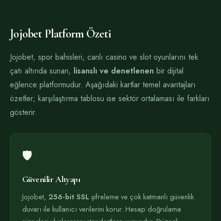
Jojobet Platform Özeti
Jojobet, spor bahisleri, canlı casino ve slot oyunlarını tek
çatı altında sunan,
lisanslı ve denetlenen
bir dijital
eğlence platformudur. Aşağıdaki kartlar temel avantajları
özetler; karşılaştırma tablosu ise sektör ortalaması ile farkları
gösterir.
🛡️
Güvenilir Altyapı
Jojobet,
256-bit SSL
şifreleme ve çok katmanlı güvenlik
duvarı ile kullanıcı verilerini korur. Hesap doğrulama