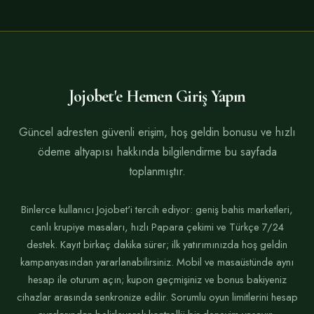
Jojobet'e Hemen Giriş Yapın
Güncel adresten güvenli erişim, hoş geldin bonusu ve hızlı
ödeme altyapısı hakkında bilgilendirme bu sayfada
toplanmıştır.
Binlerce kullanıcı Jojobet'i tercih ediyor: geniş bahis marketleri,
canlı krupiye masaları, hızlı Papara çekimi ve Türkçe 7/24
destek. Kayıt birkaç dakika sürer; ilk yatırımınızda hoş geldin
kampanyasından yararlanabilirsiniz. Mobil ve masaüstünde aynı
hesap ile oturum açın; kupon geçmişiniz ve bonus bakiyeniz
cihazlar arasında senkronize edilir. Sorumlu oyun limitlerini hesap