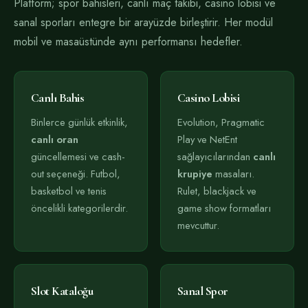
Platform; spor bahisleri, canlı maç takibi, casino lobisi ve
sanal sporları entegre bir arayüzde birleştirir. Her modül
mobil ve masaüstünde aynı performansı hedefler.
Canlı Bahis
Casino Lobisi
Binlerce günlük etkinlik,
Evolution, Pragmatic
canlı oran
Play ve NetEnt
güncellemesi ve cash-
sağlayıcılarından
canlı
out seçeneği. Futbol,
krupiye
masaları.
basketbol ve tenis
Rulet, blackjack ve
öncelikli kategorilerdir.
game show formatları
mevcuttur.
Slot Kataloğu
Sanal Spor