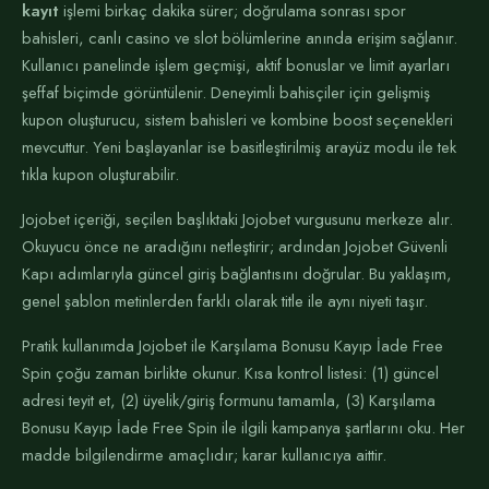
kayıt
işlemi birkaç dakika sürer; doğrulama sonrası spor
bahisleri, canlı casino ve slot bölümlerine anında erişim sağlanır.
Kullanıcı panelinde işlem geçmişi, aktif bonuslar ve limit ayarları
şeffaf biçimde görüntülenir. Deneyimli bahisçiler için gelişmiş
kupon oluşturucu, sistem bahisleri ve kombine boost seçenekleri
mevcuttur. Yeni başlayanlar ise basitleştirilmiş arayüz modu ile tek
tıkla kupon oluşturabilir.
Jojobet içeriği, seçilen başlıktaki Jojobet vurgusunu merkeze alır.
Okuyucu önce ne aradığını netleştirir; ardından Jojobet Güvenli
Kapı adımlarıyla güncel giriş bağlantısını doğrular. Bu yaklaşım,
genel şablon metinlerden farklı olarak title ile aynı niyeti taşır.
Pratik kullanımda Jojobet ile Karşılama Bonusu Kayıp İade Free
Spin çoğu zaman birlikte okunur. Kısa kontrol listesi: (1) güncel
adresi teyit et, (2) üyelik/giriş formunu tamamla, (3) Karşılama
Bonusu Kayıp İade Free Spin ile ilgili kampanya şartlarını oku. Her
madde bilgilendirme amaçlıdır; karar kullanıcıya aittir.