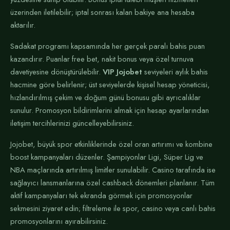
üzerinden iletilebilir; iptal sonrası kalan bakiye ana hesaba
aktarılır.
Sadakat programı kapsamında her gerçek paralı bahis puan
kazandırır. Puanlar free bet, nakit bonus veya özel turnuva
davetiyesine dönüştürülebilir.
VIP Jojobet
seviyeleri aylık bahis
hacmine göre belirlenir; üst seviyelerde kişisel hesap yöneticisi,
hızlandırılmış çekim ve doğum günü bonusu gibi ayrıcalıklar
sunulur. Promosyon bildirimlerini almak için hesap ayarlarından
iletişim tercihlerinizi güncelleyebilirsiniz.
Jojobet, büyük spor etkinliklerinde özel oran artırımı ve kombine
boost kampanyaları düzenler. Şampiyonlar Ligi, Süper Lig ve
NBA maçlarında artırılmış limitler sunulabilir. Casino tarafında ise
sağlayıcı lansmanlarına özel cashback dönemleri planlanır. Tüm
aktif kampanyaları tek ekranda görmek için promosyonlar
sekmesini ziyaret edin; filtreleme ile spor, casino veya canlı bahis
promosyonlarını ayırabilirsiniz.