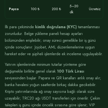
5–20
Payco
100 ₺
200 ₺
Ücretsiz
dk
İlk para çekiminde
kimlik doğrulama (KYC)
tamamlanması
zorunludur. Belge yükleme paneli hesap ayarları
bölümünden erişilebilir; onay süreci genellikle bir iş günü
içinde sonuçlanır. Jojobet, AML düzenlemelerine uygun
hareket eder ve şüpheli işlemlerde ek inceleme uygulayabilir.
Yatırım işlemlerinde minimum tutarlar yönteme göre
değişmekle birlikte genel olarak
100 Türk Lirası
seviyesinden başlar. Papara ve QR kanalları anlık onay alır;
banka havalesi yoğun saatlerde birkaç dakika gecikebilir.
Kripto yatırımlarında ağ onay sayısına bağlı olarak süre
uzayabilir; TRC20 ağı USDT transferleri için önerilir. Çekim
talepleri iş günü içinde öncelik sırasına göre işlenir; VIP