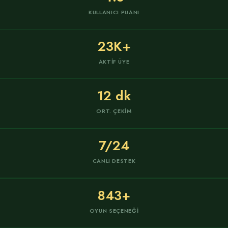
KULLANICI PUANI
23K+
AKTIF ÜYE
12 dk
ORT. ÇEKIM
7/24
CANLI DESTEK
843+
OYUN SEÇENEĞI