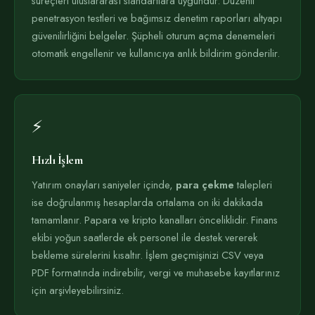
süreçleri uluslararası standartlara uygundur. Düzenli
penetrasyon testleri ve bağımsız denetim raporları altyapı
güvenilirliğini belgeler. Şüpheli oturum açma denemeleri
otomatik engellenir ve kullanıcıya anlık bildirim gönderilir.
⚡
Hızlı İşlem
Yatırım onayları saniyeler içinde,
para çekme
talepleri
ise doğrulanmış hesaplarda ortalama on iki dakikada
tamamlanır. Papara ve kripto kanalları önceliklidir. Finans
ekibi yoğun saatlerde ek personel ile destek vererek
bekleme sürelerini kısaltır. İşlem geçmişinizi CSV veya
PDF formatında indirebilir, vergi ve muhasebe kayıtlarınız
için arşivleyebilirsiniz.