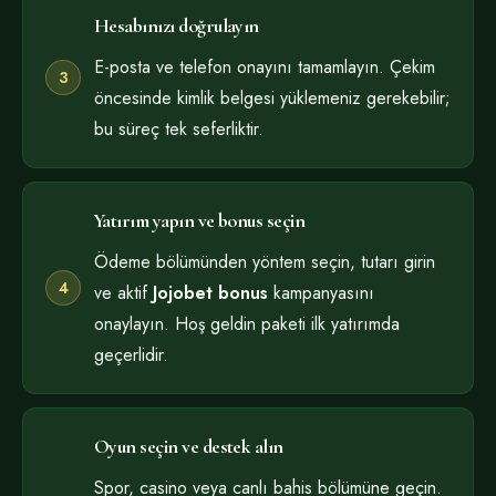
Hesabınızı doğrulayın
E-posta ve telefon onayını tamamlayın. Çekim
öncesinde kimlik belgesi yüklemeniz gerekebilir;
bu süreç tek seferliktir.
Yatırım yapın ve bonus seçin
Ödeme bölümünden yöntem seçin, tutarı girin
ve aktif
Jojobet bonus
kampanyasını
onaylayın. Hoş geldin paketi ilk yatırımda
geçerlidir.
Oyun seçin ve destek alın
Spor, casino veya canlı bahis bölümüne geçin.