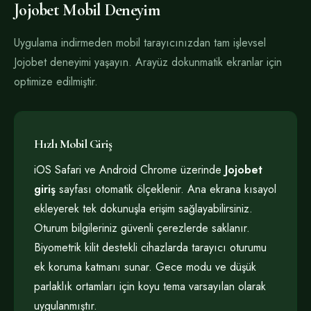
Jojobet Mobil Deneyim
Uygulama indirmeden mobil tarayıcınızdan tam işlevsel
Jojobet deneyimi yaşayın. Arayüz dokunmatik ekranlar için
optimize edilmiştir.
Hızlı Mobil Giriş
iOS Safari ve Android Chrome üzerinde
Jojobet
giriş
sayfası otomatik ölçeklenir. Ana ekrana kısayol
ekleyerek tek dokunuşla erişim sağlayabilirsiniz.
Oturum bilgileriniz güvenli çerezlerde saklanır.
Biyometrik kilit destekli cihazlarda tarayıcı oturumu
ek koruma katmanı sunar. Gece modu ve düşük
parlaklık ortamları için koyu tema varsayılan olarak
uygulanmıştır.