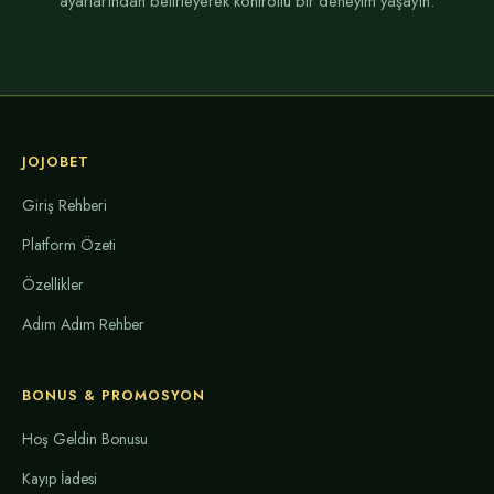
ayarlarından belirleyerek kontrollü bir deneyim yaşayın.
JOJOBET
Giriş Rehberi
Platform Özeti
Özellikler
Adım Adım Rehber
BONUS & PROMOSYON
Hoş Geldin Bonusu
Kayıp İadesi